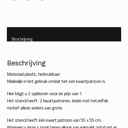
80
cm
herbruikbaar
aantal
Beschrijving
Beschrijving
Materiaal plastic, herbruikbaar
Makkelijk in het gebruik omdat het een kwartpatroon is.
Hier krijgt u 2 sjablonen voor de prijs van 1
Het stencil heeft 2 kwartpatronen, beide met hetzelfde
motief alleen anders van grote
Het stencil heeft één kwart patroon van 55 x 55 cm.
Wanneer u deze 4 maal tegen elkaar aan gebruikt ontstaat er