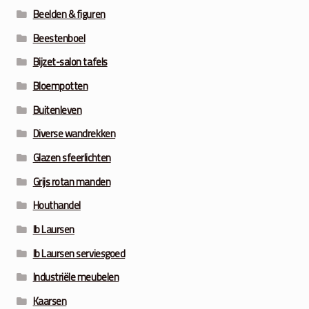
Beelden & figuren
Beestenboel
Bijzet-salon tafels
Bloempotten
Buitenleven
Diverse wandrekken
Glazen sfeerlichten
Grijs rotan manden
Houthandel
Ib Laursen
Ib Laursen serviesgoed
Industriële meubelen
Kaarsen