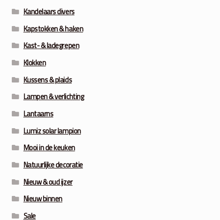
Kandelaars divers
Kapstokken & haken
Kast- & ladegrepen
Klokken
Kussens & plaids
Lampen & verlichting
Lantaarns
Lumiz solar lampion
Mooi in de keuken
Natuurlijke decoratie
Nieuw & oud ijzer
Nieuw binnen
Sale