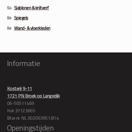
Sjablonen & krijtverf
Spiegels
Wand- & vloerkleden
Informatie
Kosterij 9-11
1721 PN Broek op Langedijk
06-50511469
Kvk 37123665
Btw nr. NL 002063951.B14
Openingstijden