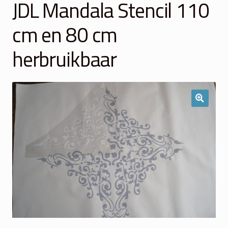
JDL Mandala Stencil 110
Winkelmand
cm en 80 cm
Over Ons
herbruikbaar
Veelgestelde vragen
Contact