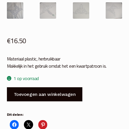
€
16.50
Materiaal plastic, herbruikbaar
Makkelijk in het gebruik omdat het een kwartpatroon is.
1 op voorraad
JDL
Toevoegen aan winkelwagen
Mandala
Stencil
110
Dit delen:
cm
en