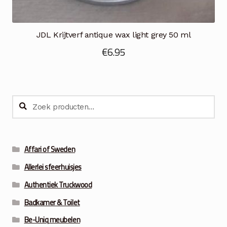
JDL Krijtverf antique wax light grey 50 ml
€
6.95
Zoeken
Zoeken
naar:
Affari of Sweden
Allerlei sfeerhuisjes
Authentiek Truckwood
Badkamer & Toilet
Be-Uniq meubelen