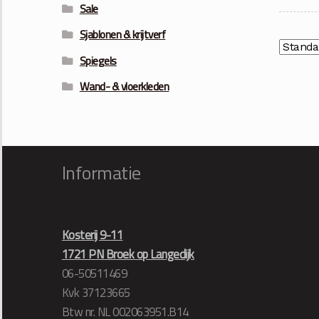
Sale
Sjablonen & krijtverf
Spiegels
Wand- & vloerkleden
Informatie
Kosterij 9-11
1721 PN Broek op Langedijk
06-50511469
Kvk 37123665
Btw nr. NL 002063951.B14