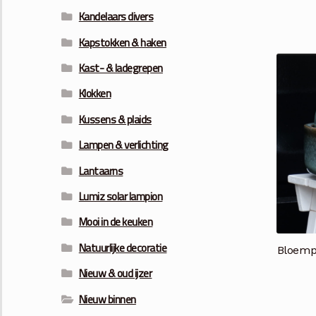
Kandelaars divers
Kapstokken & haken
Kast- & ladegrepen
Klokken
Kussens & plaids
Lampen & verlichting
Lantaarns
Lumiz solar lampion
Mooi in de keuken
Natuurlijke decoratie
Bloemp
Nieuw & oud ijzer
Nieuw binnen