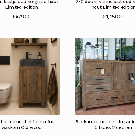
s kastje oud vergrijsd hout
2×2 deurs vitrinekast oud v
Limited edition
hout Limited editio
€
479.00
€
1,150.00
f toiletmeubel 1 deur incl.
Badkamermeubel-dressoir
waskom Old wood
5 lades 2 deuren