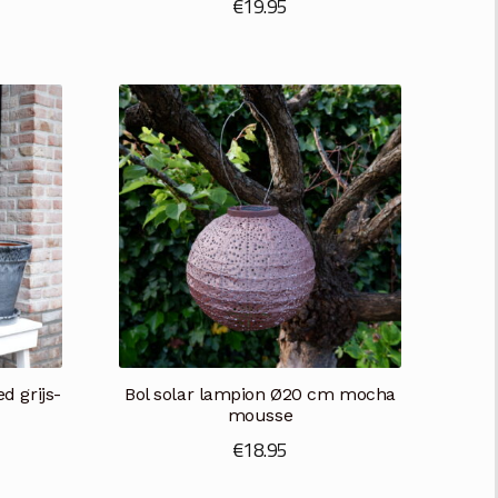
€
19.95
d grijs-
Bol solar lampion Ø20 cm mocha
mousse
ijsklasse:
€
18.95
16.50