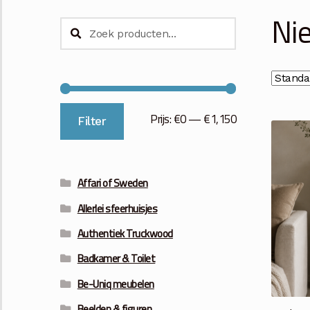
Ni
Zoeken
Zoeken
naar:
Min.
Max.
Prijs:
€0
—
€1,150
Filter
prijs
prijs
Affari of Sweden
Allerlei sfeerhuisjes
Authentiek Truckwood
Badkamer & Toilet
Be-Uniq meubelen
Beelden & figuren