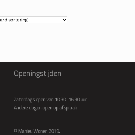
tot
to
€16.50
€
Openingstijden
Zaterdags open van 10.30–16.30 uur
Andere dagen open op afspraak
© Mahieu Wonen 2019.