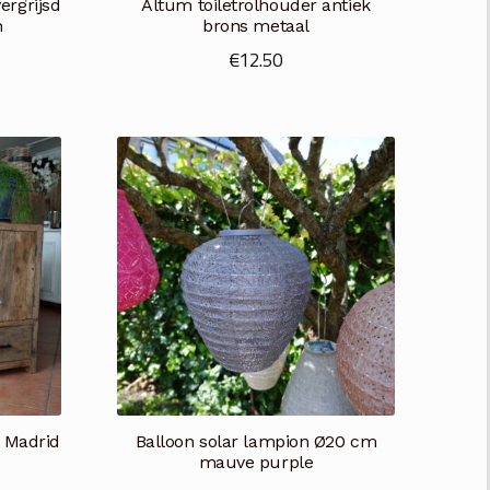
ergrijsd
Altum toiletrolhouder antiek
n
brons metaal
€
12.50
 Madrid
Balloon solar lampion Ø20 cm
mauve purple