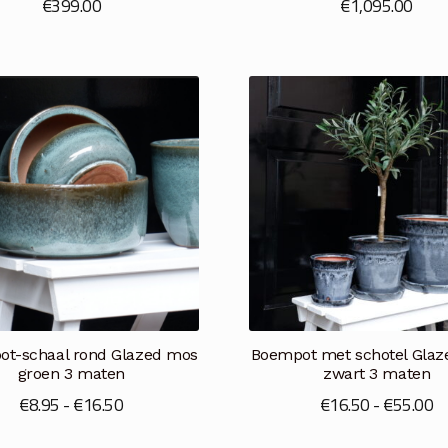
€
399.00
€
1,095.00
ot-schaal rond Glazed mos
Boempot met schotel Glaze
groen 3 maten
zwart 3 maten
Prijsklasse:
Pr
€
8.95
-
€
16.50
€
16.50
-
€
55.00
€8.95
€