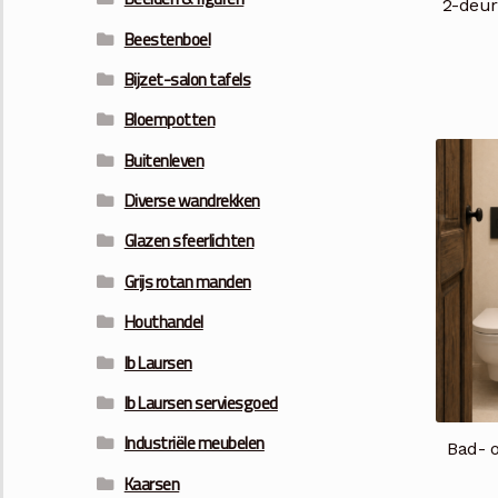
2-deur
Beestenboel
Bijzet-salon tafels
Bloempotten
Buitenleven
Diverse wandrekken
Glazen sfeerlichten
Grijs rotan manden
Houthandel
Ib Laursen
Ib Laursen serviesgoed
Industriële meubelen
Bad- o
Kaarsen