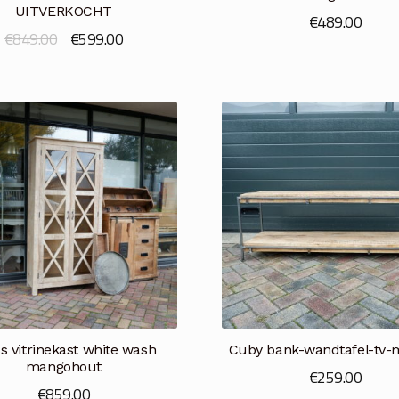
UITVERKOCHT
€
489.00
Oorspronkelijke
Huidige
€
849.00
€
599.00
prijs
prijs
was:
is:
€849.00.
€599.00.
s vitrinekast white wash
Cuby bank-wandtafel-tv-
mangohout
€
259.00
€
859.00