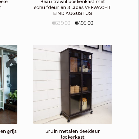
bele
Beau travail boekenkast met
n
schuifdeur en 3 lades VERWACHT
EIND AUGUSTUS
Oorspronkelijke
Huidige
€
639.00
€
495.00
prijs
prijs
was:
is:
€639.00.
€495.00.
en grijs
Bruin metalen deeldeur
lockerkast