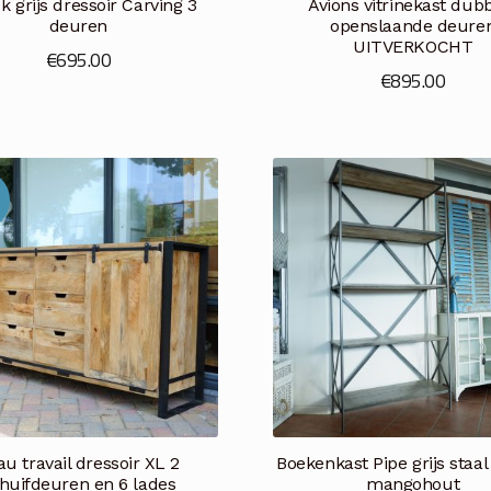
k grijs dressoir Carving 3
Avions vitrinekast dub
deuren
openslaande deure
UITVERKOCHT
€
695.00
€
895.00
au travail dressoir XL 2
Boekenkast Pipe grijs staal 
huifdeuren en 6 lades
mangohout