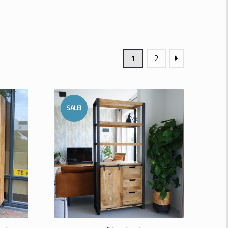
1
2
SALE!