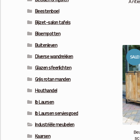
Antie
Beestenboel
Bijzet-salon tafels
Bloempotten
Buitenleven
Diverse wandrekken
SALE!
Glazen sfeerlichten
Grijs rotan manden
Houthandel
Ib Laursen
Ib Laursen serviesgoed
Industriële meubelen
Be
Kaarsen
sc