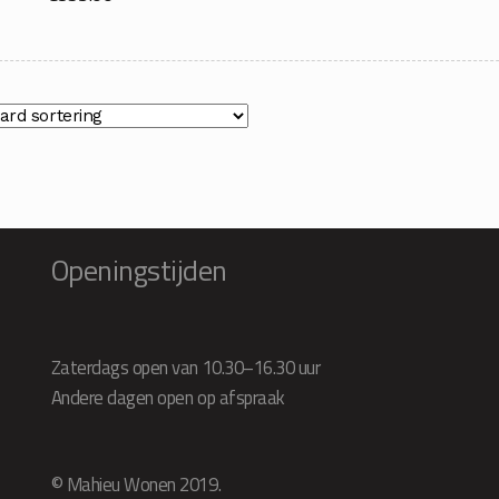
Openingstijden
Zaterdags open van 10.30–16.30 uur
Andere dagen open op afspraak
© Mahieu Wonen 2019.