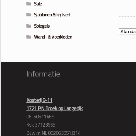
Sale
Sjablonen & krijtverf
Spiegels
Wand- & vloerkleden
Informatie
Kosterij 9-11
1721 PN Broek op Langedijk
06-50511469
Kvk 37123665
Btw nr. NL 002063951.B14