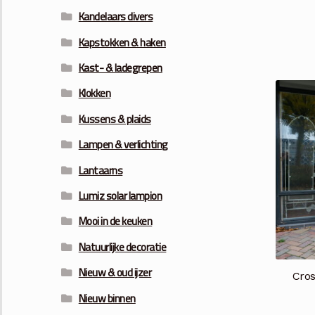
Kandelaars divers
Kapstokken & haken
Kast- & ladegrepen
Klokken
Kussens & plaids
Lampen & verlichting
Lantaarns
Lumiz solar lampion
Mooi in de keuken
Natuurlijke decoratie
Nieuw & oud ijzer
Cros
Nieuw binnen