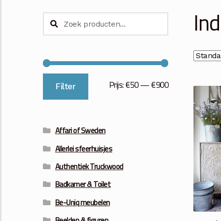
Ind
Zoeken
Zoeken
naar:
Min.
Max.
Prijs:
€50
—
€900
Filter
prijs
prijs
Affari of Sweden
Allerlei sfeerhuisjes
Authentiek Truckwood
Badkamer & Toilet
Be-Uniq meubelen
Beelden & figuren