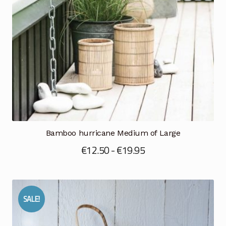
Bamboo hurricane Medium of Large
Prijsklasse:
€
12.50
-
€
19.95
€12.50
tot
€19.95
SALE!