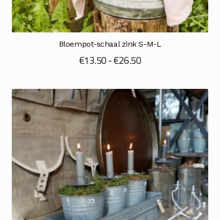
Bloempot-schaal zink S-M-L
Prijsklasse:
€
13.50
-
€
26.50
€13.50
tot
€26.50