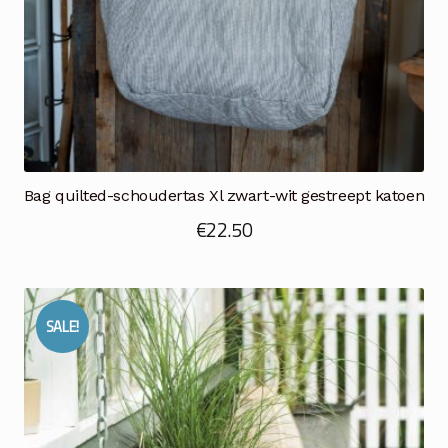
Bag quilted-schoudertas Xl zwart-wit gestreept katoen
€
22.50
SALE!