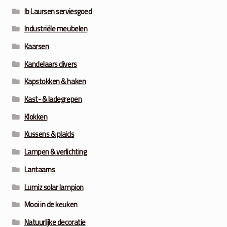
Ib Laursen serviesgoed
Industriële meubelen
Kaarsen
Kandelaars divers
Kapstokken & haken
Kast- & ladegrepen
Klokken
Kussens & plaids
Lampen & verlichting
Lantaarns
Lumiz solar lampion
Mooi in de keuken
Natuurlijke decoratie