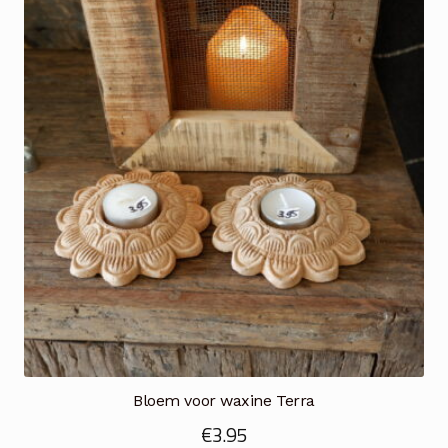
€59.00.
€39.00.
Bloem voor waxine Terra
€
3.95