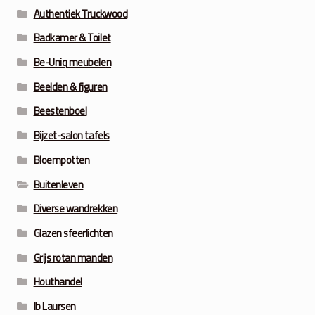
Authentiek Truckwood
Badkamer & Toilet
Be-Uniq meubelen
Beelden & figuren
Beestenboel
Bijzet-salon tafels
Bloempotten
Buitenleven
Diverse wandrekken
Glazen sfeerlichten
Grijs rotan manden
Houthandel
Ib Laursen