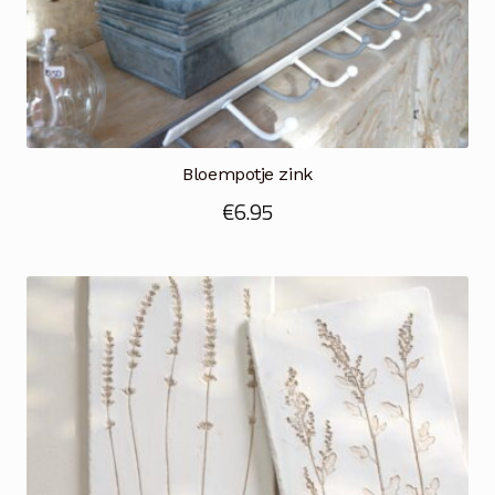
Bloempotje zink
€
6.95