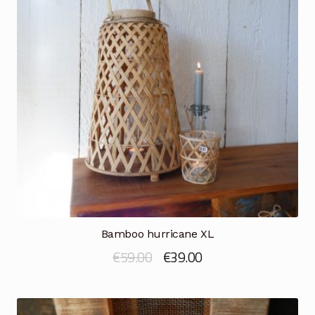
Bamboo hurricane XL
Oorspronkelijke
Huidige
€
59.00
€
39.00
prijs
prijs
was:
is: