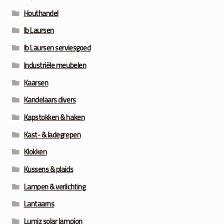
Houthandel
Ib Laursen
Ib Laursen serviesgoed
Industriële meubelen
Kaarsen
Kandelaars divers
Kapstokken & haken
Kast- & ladegrepen
Klokken
Kussens & plaids
Lampen & verlichting
Lantaarns
Lumiz solar lampion