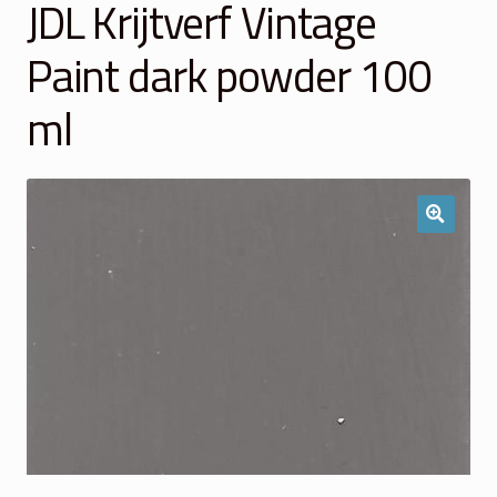
JDL Krijtverf Vintage
Winkelmand
Paint dark powder 100
Over Ons
ml
Veelgestelde vragen
Contact