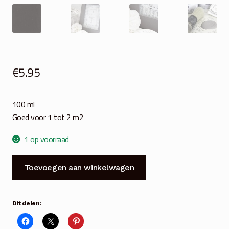
€
5.95
100 ml
Goed voor 1 tot 2 m2
1 op voorraad
JDL
Toevoegen aan winkelwagen
Krijtverf
Vintage
Paint
Dit delen:
dark
powder