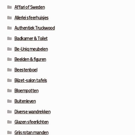
Affari of Sweden
Allerlei sfeerhuisjes
Authentiek Truckwood
Badkamer & Toilet
Be-Uniq meubelen
Beelden & figuren
Beestenboel
Bijzet-salon tafels
Bloempotten
Buitenleven
Diverse wandrekken
Glazen sfeerlichten
Grijs rotan manden