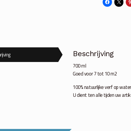
rose
700
ml
aantal
Beschrijving
ijving
700 ml
Goed voor 7 tot 10 m2
100% natuurlijke verf op wate
U dient ten alle tijden uw ar