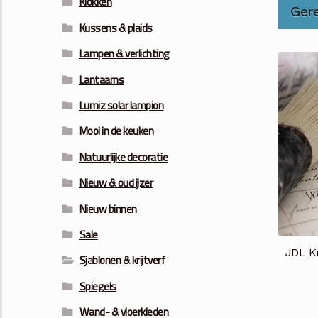
Klokken
Ger
Kussens & plaids
Lampen & verlichting
Lantaarns
Lumiz solar lampion
Mooi in de keuken
Natuurlijke decoratie
Nieuw & oud ijzer
Nieuw binnen
Sale
JDL Kr
Sjablonen & krijtverf
Spiegels
Wand- & vloerkleden