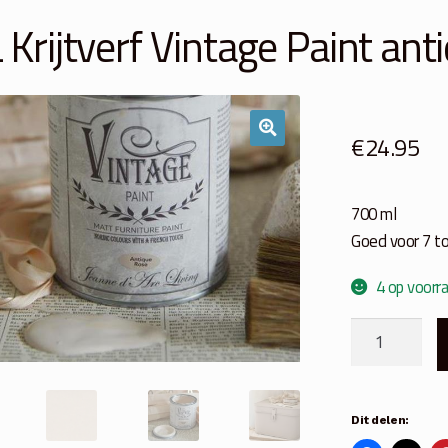
 Krijtverf Vintage Paint an
€
24.95
700 ml
Goed voor 7 t
4 op voorr
JDL
Krijtverf
Vintage
Paint
Dit delen:
antique