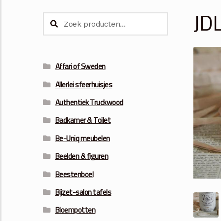
JDL
Zoeken
Zoeken
naar:
Affari of Sweden
Allerlei sfeerhuisjes
Authentiek Truckwood
Badkamer & Toilet
Be-Uniq meubelen
Beelden & figuren
Beestenboel
Bijzet-salon tafels
Bloempotten