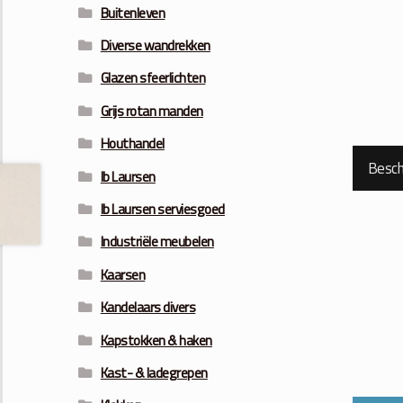
Buitenleven
Diverse wandrekken
Glazen sfeerlichten
Grijs rotan manden
Houthandel
Beschr
Ib Laursen
Ib Laursen serviesgoed
Industriële meubelen
Kaarsen
Kandelaars divers
Kapstokken & haken
Kast- & ladegrepen