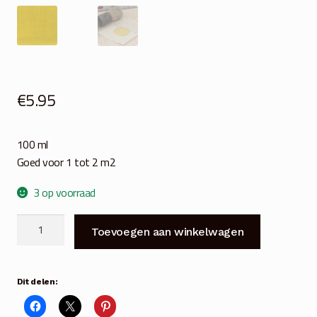
€
5.95
100 ml
Goed voor 1 tot 2 m2
3 op voorraad
JDL
Toevoegen aan winkelwagen
Krijtverf
Vintage
Paint
Dit delen:
warm
yellow