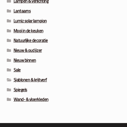
Lampen & verlichting
Lantaarns
Lumiz solar lampion
Mooi in de keuken
Natuurlijke decoratie
Nieuw & oud ijzer
Nieuw binnen
Sale
Sjablonen & krijtverf
Spiegels
Wand- & vloerkleden