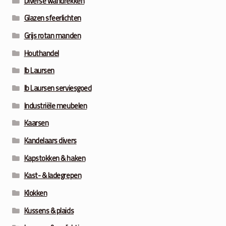
Diverse wandrekken
Glazen sfeerlichten
Grijs rotan manden
Houthandel
Ib Laursen
Ib Laursen serviesgoed
Industriële meubelen
Kaarsen
Kandelaars divers
Kapstokken & haken
Kast- & ladegrepen
Klokken
Kussens & plaids