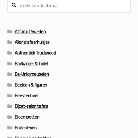
Zoeken
Zoeken
naar:
Affari of Sweden
Allerlei sfeerhuisjes
Authentiek Truckwood
Badkamer & Toilet
Be-Uniq meubelen
Beelden & figuren
Beestenboel
Bijzet-salon tafels
Bloempotten
Buitenleven