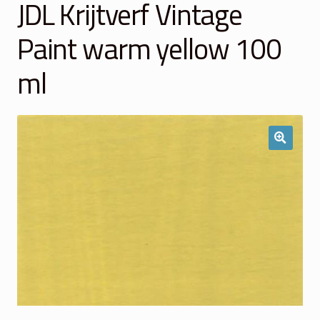
JDL Krijtverf Vintage
Winkelmand
Paint warm yellow 100
Over Ons
ml
Veelgestelde vragen
Contact