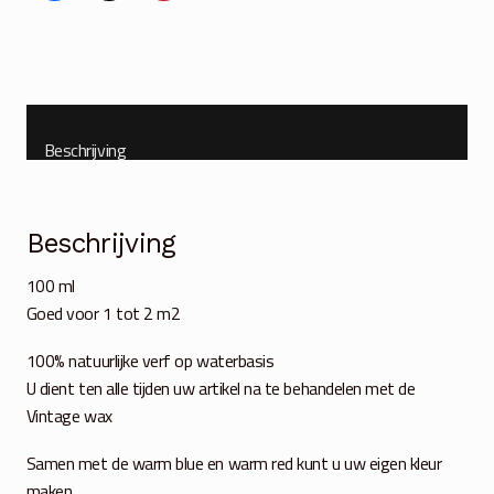
100
ml
aantal
Beschrijving
Beschrijving
100 ml
Goed voor 1 tot 2 m2
100% natuurlijke verf op waterbasis
U dient ten alle tijden uw artikel na te behandelen met de
Vintage wax
Samen met de warm blue en warm red kunt u uw eigen kleur
maken