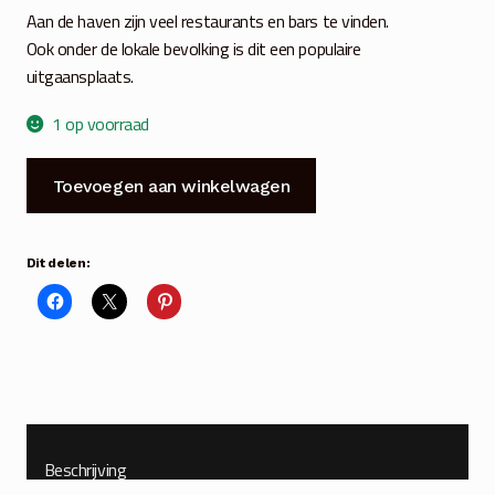
Aan de haven zijn veel restaurants en bars te vinden.
Ook onder de lokale bevolking is dit een populaire
uitgaansplaats.
1 op voorraad
Huis
Toevoegen aan winkelwagen
Nyhavn
voor
waxinelichtje
Dit delen:
oud
blauw
aantal
Beschrijving