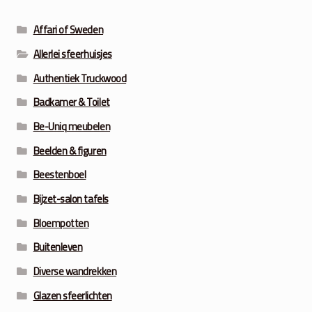
Affari of Sweden
Allerlei sfeerhuisjes
Authentiek Truckwood
Badkamer & Toilet
Be-Uniq meubelen
Beelden & figuren
Beestenboel
Bijzet-salon tafels
Bloempotten
Buitenleven
Diverse wandrekken
Glazen sfeerlichten