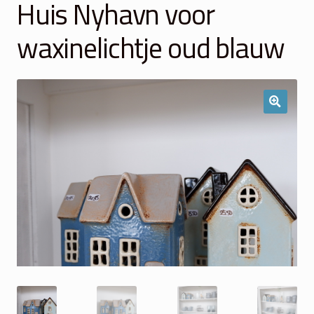
Huis Nyhavn voor
Winkelmand
waxinelichtje oud blauw
Over Ons
Veelgestelde vragen
Contact