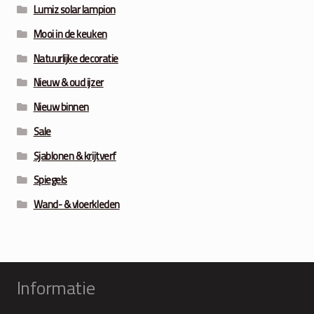
Lumiz solar lampion
Mooi in de keuken
Natuurlijke decoratie
Nieuw & oud ijzer
Nieuw binnen
Sale
Sjablonen & krijtverf
Spiegels
Wand- & vloerkleden
Informatie