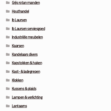
Grijs rotan manden
Houthandel
Ib Laursen
Ib Laursen serviesgoed
Industriële meubelen
Kaarsen
Kandelaars divers
Kapstokken & haken
Kast- & ladegrepen
Klokken
Kussens & plaids
Lampen & verlichting
Lantaarns