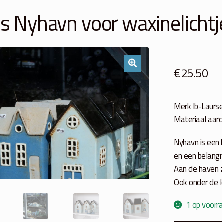
s Nyhavn voor waxinelichtje
€
25.50
Merk Ib-Laurs
Materiaal aar
Nyhavn is een
en een belangri
Aan de haven z
Ook onder de l
1 op voorr