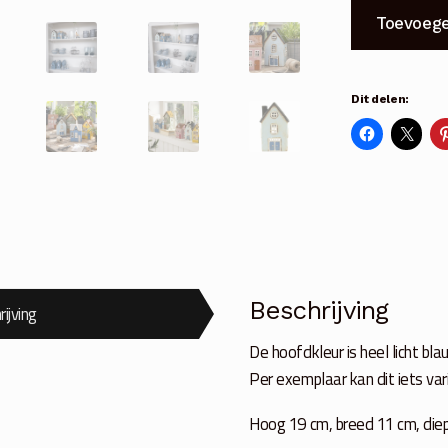
Huis
Toevoege
Nyhavn
voor
waxinelichtje
Dit delen:
licht
blauw
aantal
Beschrijving
ijving
De hoofdkleur is heel licht bl
Per exemplaar kan dit iets var
Hoog 19 cm, breed 11 cm, diep