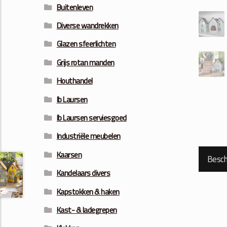
Buitenleven
Diverse wandrekken
Glazen sfeerlichten
Grijs rotan manden
Houthandel
Ib Laursen
Ib Laursen serviesgoed
Industriële meubelen
Kaarsen
Beschr
Kandelaars divers
Kapstokken & haken
Kast- & ladegrepen