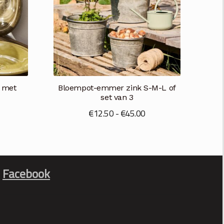
n met
Bloempot-emmer zink S-M-L of
set van 3
Prijsklasse:
€
12.50
-
€
45.00
€12.50
tot
€45.00
Facebook