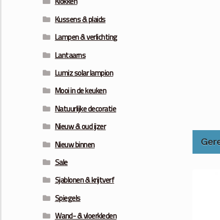
Klokken
Kussens & plaids
Lampen & verlichting
Lantaarns
Lumiz solar lampion
Mooi in de keuken
Natuurlijke decoratie
Nieuw & oud ijzer
Ger
Nieuw binnen
Sale
Sjablonen & krijtverf
Spiegels
Wand- & vloerkleden