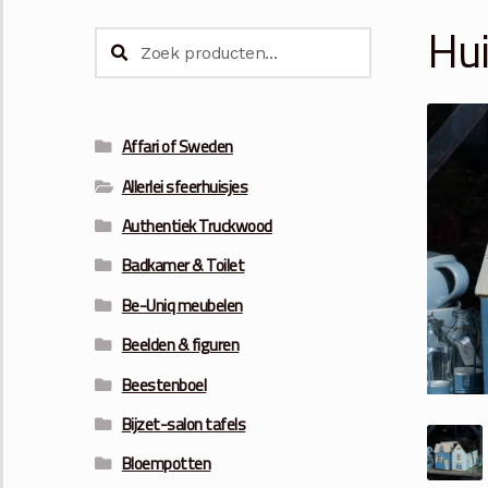
Hui
Zoeken
Zoeken
naar:
Affari of Sweden
Allerlei sfeerhuisjes
Authentiek Truckwood
Badkamer & Toilet
Be-Uniq meubelen
Beelden & figuren
Beestenboel
Bijzet-salon tafels
Bloempotten