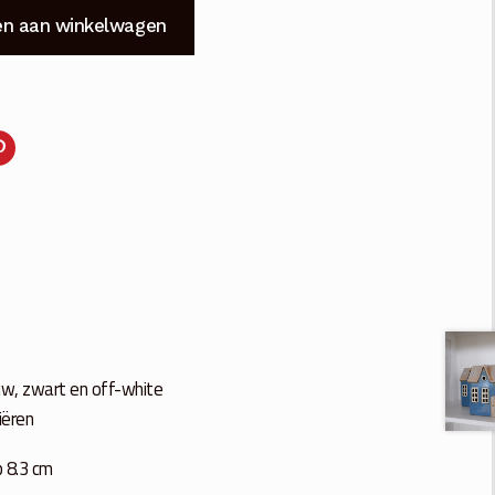
n aan winkelwagen
auw, zwart en off-white
iëren
 8.3 cm