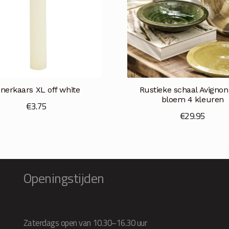
inerkaars XL off white
Rustieke schaal Avigno
bloem 4 kleuren
€
3.75
€
29.95
Openingstijden
Zaterdags open van 10.30–16.30 uur