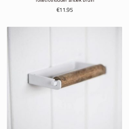
Toiletrolhouder antiek bruin
€
11.95