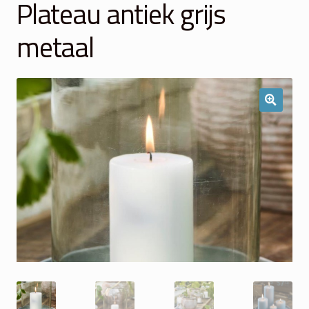
Plateau antiek grijs
Winkelmand
metaal
Over Ons
Veelgestelde vragen
Contact