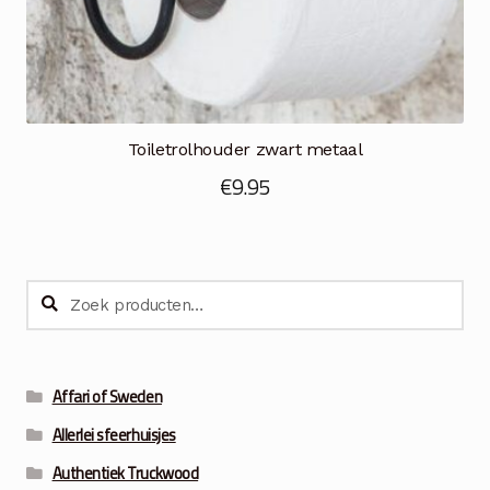
Toiletrolhouder zwart metaal
€
9.95
Zoeken
Zoeken
naar:
Affari of Sweden
Allerlei sfeerhuisjes
Authentiek Truckwood