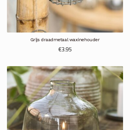
Grijs draadmetaal waxinehouder
€
3.95