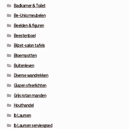
Badkamer & Toilet
Be-Uniq meubelen
Beelden & figuren
Beestenboel
Bijzet-salon tafels
Bloempotten
Buitenleven
Diverse wandrekken
Glazen sfeerlichten
Grijs rotan manden
Houthandel
Ib Laursen
Ib Laursen serviesgoed