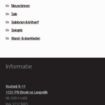
Nieuw binnen
Sale
Sjablonen & krijtverf
Spiegels
Wand- & vloerkleden
Informatie
Kosterij 9-11
1721 PN Broek op Langedijk
06-50511469
Kvk 37123665