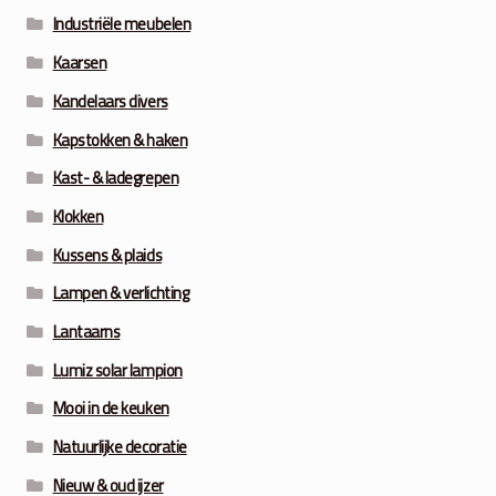
Industriële meubelen
Kaarsen
Kandelaars divers
Kapstokken & haken
Kast- & ladegrepen
Klokken
Kussens & plaids
Lampen & verlichting
Lantaarns
Lumiz solar lampion
Mooi in de keuken
Natuurlijke decoratie
Nieuw & oud ijzer