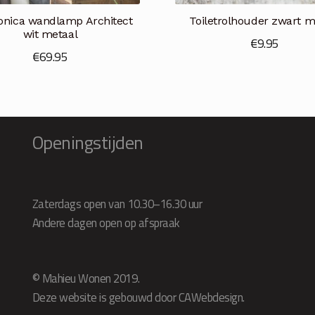
nica wandlamp Architect
Toiletrolhouder zwart m
wit metaal
€
9.95
€
69.95
Openingstijden
Zaterdags open van 10.30–16.30 uur
Andere dagen open op afspraak
© Mahieu Wonen 2019.
Deze website is gebouwd door CAWebdesign.