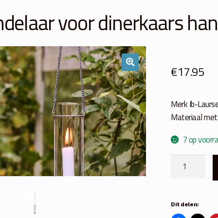
delaar voor dinerkaars han
€
17.95
Merk Ib-Laurs
Materiaal met
7 op voorr
Kandelaar
voor
dinerkaars
hangend
Dit delen:
aan