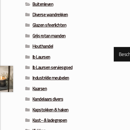
Buitenleven
Diverse wandrekken
Glazen sfeerlichten
Grijs rotan manden
Houthandel
Beschr
Ib Laursen
Ib Laursen serviesgoed
Industriële meubelen
Kaarsen
Kandelaars divers
Kapstokken & haken
Kast- & ladegrepen