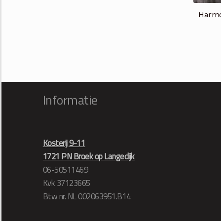
Harmo
Informatie
Kosterij 9-11
1721 PN Broek op Langedijk
06-50511469
Kvk 37123665
Btw nr. NL 002063951.B14