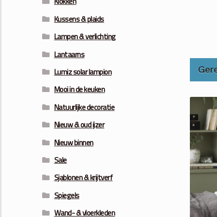
Klokken
Kussens & plaids
Lampen & verlichting
Lantaarns
Ger
Lumiz solar lampion
Mooi in de keuken
Natuurlijke decoratie
Nieuw & oud ijzer
Nieuw binnen
Sale
Sjablonen & krijtverf
Spiegels
Wand- & vloerkleden