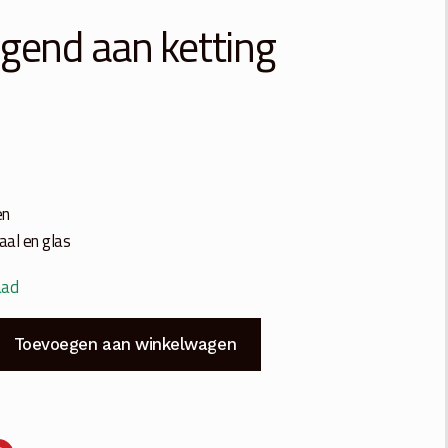
gend aan ketting
en
aal en glas
aad
Toevoegen aan winkelwagen