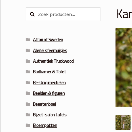
Kan
Zoeken
Zoeken
naar:
Affari of Sweden
Allerlei sfeerhuisjes
Authentiek Truckwood
Badkamer & Toilet
Be-Uniq meubelen
Beelden & figuren
Beestenboel
Bijzet-salon tafels
Bloempotten