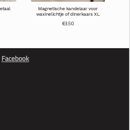
etaal
Magnetische kandelaar voor
waxinelichtje of dinerkaars XL
€
3.50
Facebook