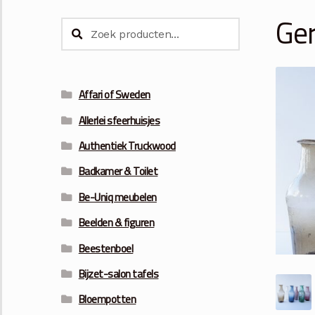
Ger
Zoeken
Zoeken
naar:
Affari of Sweden
Allerlei sfeerhuisjes
Authentiek Truckwood
Badkamer & Toilet
Be-Uniq meubelen
Beelden & figuren
Beestenboel
Bijzet-salon tafels
Bloempotten