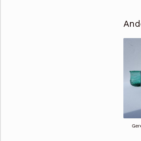
And
Gere