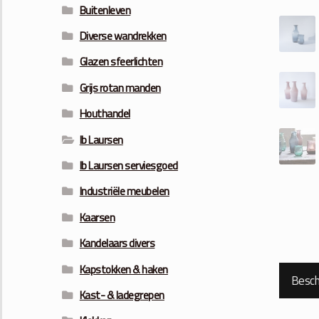
Buitenleven
Diverse wandrekken
Glazen sfeerlichten
Grijs rotan manden
Houthandel
Ib Laursen
Ib Laursen serviesgoed
Industriële meubelen
Kaarsen
Kandelaars divers
Kapstokken & haken
Beschr
Kast- & ladegrepen