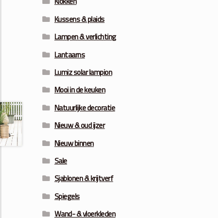
Klokken
Kussens & plaids
Lampen & verlichting
Lantaarns
Lumiz solar lampion
Mooi in de keuken
Natuurlijke decoratie
Nieuw & oud ijzer
Nieuw binnen
Sale
Sjablonen & krijtverf
Spiegels
Wand- & vloerkleden