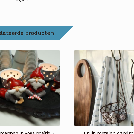
€
5.50
elateerde producten
mannen in yoga positie 5
Bruin metalen wandm