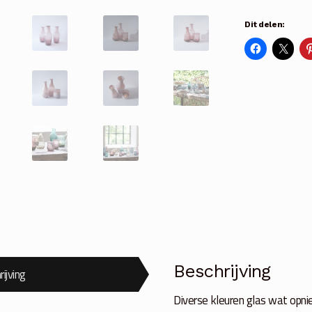
Unique
Dit delen:
5
kleuren
aantal
Beschrijving
ijving
Diverse kleuren glas wat opni