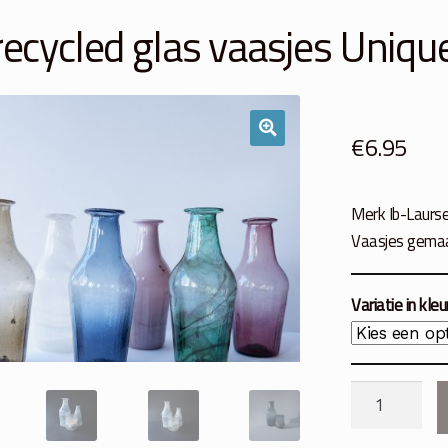
ecycled glas vaasjes Uniqu
€
6.95
Merk Ib-Laurs
Vaasjes gemaak
Variatie in kleu
Gerecycled
glas
vaasjes