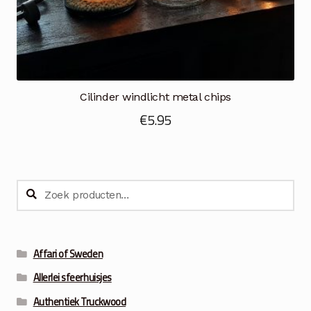
Cilinder windlicht metal chips
€
5.95
Zoeken
Zoeken
naar:
Affari of Sweden
Allerlei sfeerhuisjes
Authentiek Truckwood