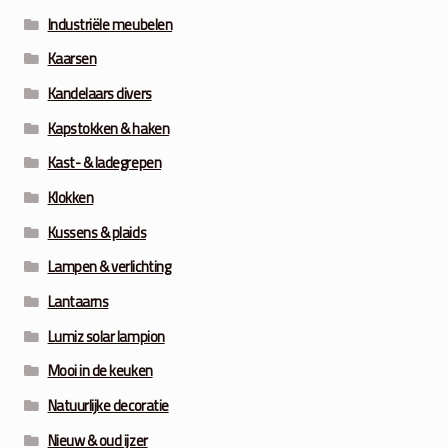
Industriële meubelen
Kaarsen
Kandelaars divers
Kapstokken & haken
Kast- & ladegrepen
Klokken
Kussens & plaids
Lampen & verlichting
Lantaarns
Lumiz solar lampion
Mooi in de keuken
Natuurlijke decoratie
Nieuw & oud ijzer