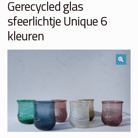
Gerecycled glas
Winkelmand
sfeerlichtje Unique 6
Over Ons
kleuren
Veelgestelde vragen
Contact