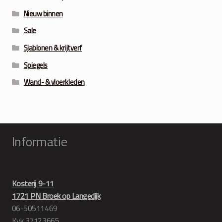
Nieuw binnen
Sale
Sjablonen & krijtverf
Spiegels
Wand- & vloerkleden
Informatie
Kosterij 9-11
1721 PN Broek op Langedijk
06-50511469
Kvk 37123665