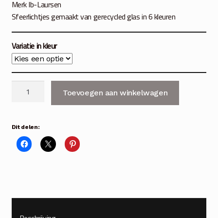
Merk Ib-Laursen
Sfeerlichtjes gemaakt van gerecycled glas in 6 kleuren
Variatie in kleur
Gerecycled
Toevoegen aan winkelwagen
glas
sfeerlichtje
Unique
Dit delen:
6
kleuren
aantal
Beschrijving