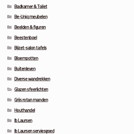
Badkamer & Toilet
Be-Uniq meubelen
Beelden & figuren
Beestenboel
Bijzet-salon tafels
Bloempotten
Buitenleven
Diverse wandrekken
Glazen sfeerlichten
Grijs rotan manden
Houthandel
Ib Laursen
Ib Laursen serviesgoed