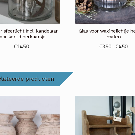
r sfeerlicht incl. kandelaar
Glas voor waxinelichtje h
oor kort dinerkaarsje
maten
Pri
€
14.50
€
3.50
-
€
4.50
€3.
tot
€4.
elateerde producten