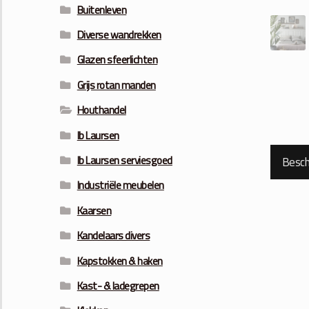
Buitenleven
Diverse wandrekken
Glazen sfeerlichten
Grijs rotan manden
Houthandel
Ib Laursen
Ib Laursen serviesgoed
Beschr
Industriële meubelen
Kaarsen
Kandelaars divers
Kapstokken & haken
Kast- & ladegrepen