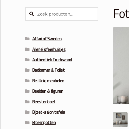
Fot
Zoeken
Zoeken
naar:
Affari of Sweden
Allerlei sfeerhuisjes
Authentiek Truckwood
Badkamer & Toilet
Be-Uniq meubelen
Beelden & figuren
Beestenboel
Bijzet-salon tafels
Bloempotten