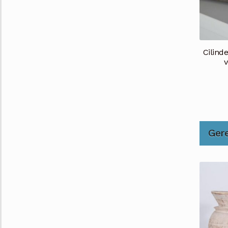
Cilinde
v
Ger