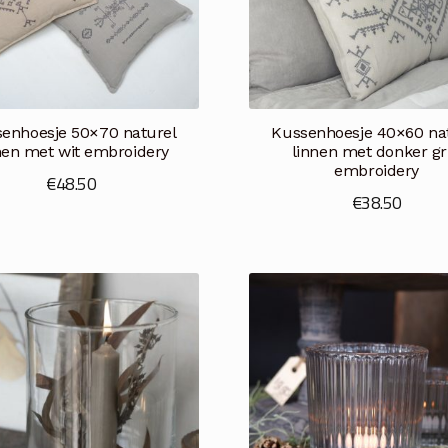
enhoesje 50×70 naturel
Kussenhoesje 40×60 na
nen met wit embroidery
linnen met donker gri
embroidery
€
48.50
€
38.50