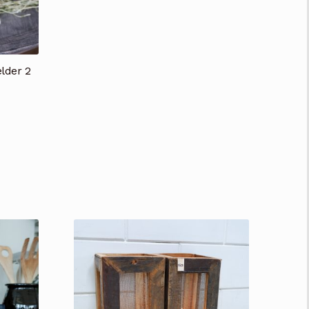
elder 2
jsklasse:
50
50