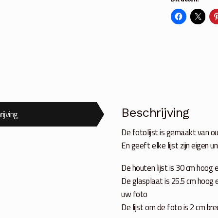
30
cm
voor
foto
25
x
25
cm
Beschrijving
aantal
ijving
De fotolijst is gemaakt van 
En geeft elke lijst zijn eigen u
De houten lijst is 30 cm hoog
De glasplaat is 25.5 cm hoog 
uw foto
De lijst om de foto is 2 cm bre