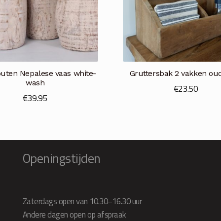
uten Nepalese vaas white-
Gruttersbak 2 vakken ou
wash
€
23.50
€
39.95
Openingstijden
Zaterdags open van 10.30–16.30 uur
Andere dagen open op afspraak