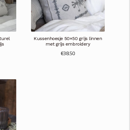
turel
Kussenhoesje 50×50 grijs linnen
js
met grijs embroidery
€
38.50