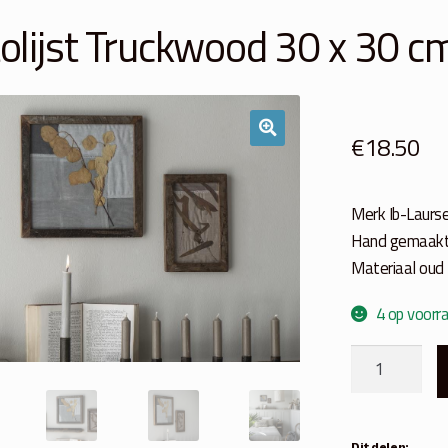
olijst Truckwood 30 x 30 c
€
18.50
Merk Ib-Laurs
Hand gemaakt 
Materiaal oud
4 op voorr
Fotolijst
Truckwood
30
x
Dit delen: