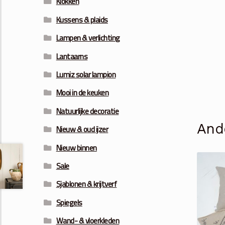
Klokken
Kussens & plaids
Lampen & verlichting
Lantaarns
Lumiz solar lampion
Mooi in de keuken
Natuurlijke decoratie
And
Nieuw & oud ijzer
Nieuw binnen
Sale
Sjablonen & krijtverf
Spiegels
Wand- & vloerkleden