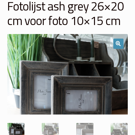
Fotolijst ash grey 26×20
Winkelmand
cm voor foto 10×15 cm
Over Ons
Veelgestelde vragen
Contact