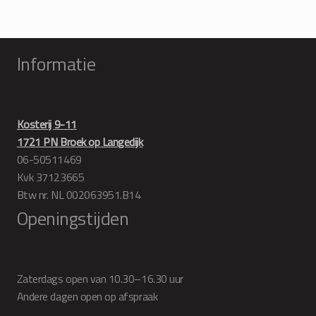
Informatie
Kosterij 9-11
1721 PN Broek op Langedijk
06-50511469
Kvk 37123665
Btw nr. NL 002063951.B14
Openingstijden
Zaterdags open van 10.30–16.30 uur
Andere dagen open op afspraak