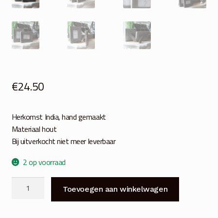
€
24.50
Herkomst India, hand gemaakt
Materiaal hout
Bij uitverkocht niet meer leverbaar
2 op voorraad
Fotolijst
Toevoegen aan winkelwagen
ash
grey