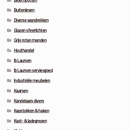
Bloempotten
Buitenleven
Diverse wandrekken
Glazen sfeerlichten
Grijs rotan manden
Houthandel
Ib Laursen
Ib Laursen serviesgoed
Industriële meubelen
Kaarsen
Kandelaars divers
Kapstokken & haken
Kast- & ladegrepen