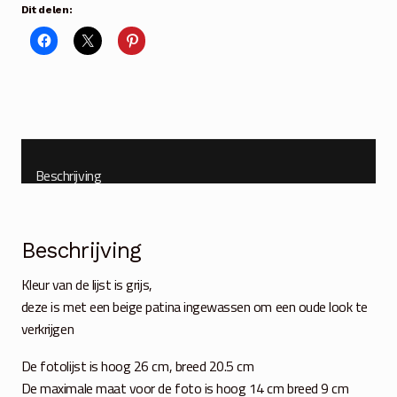
26x20
Dit delen:
cm
voor
foto
10x15
cm
aantal
Beschrijving
Beschrijving
Kleur van de lijst is grijs,
deze is met een beige patina ingewassen om een oude look te
verkrijgen
De fotolijst is hoog 26 cm, breed 20.5 cm
De maximale maat voor de foto is hoog 14 cm breed 9 cm