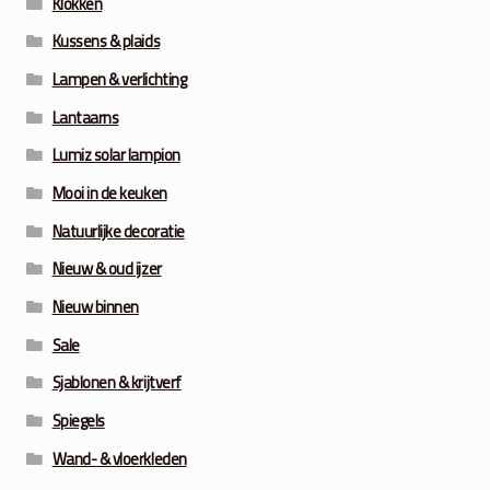
Klokken
Kussens & plaids
Lampen & verlichting
Lantaarns
Lumiz solar lampion
Mooi in de keuken
Natuurlijke decoratie
Nieuw & oud ijzer
Nieuw binnen
Sale
Sjablonen & krijtverf
Spiegels
Wand- & vloerkleden