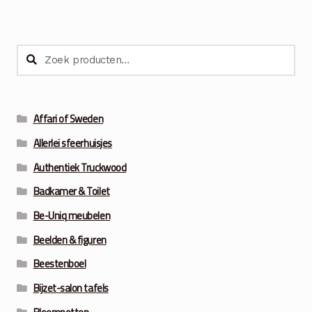
Zoeken
Zoeken
naar:
Affari of Sweden
Allerlei sfeerhuisjes
Authentiek Truckwood
Badkamer & Toilet
Be-Uniq meubelen
Beelden & figuren
Beestenboel
Bijzet-salon tafels