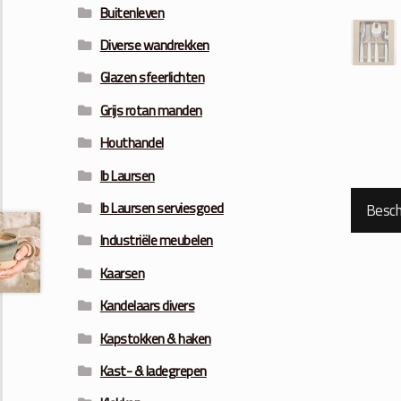
Buitenleven
Diverse wandrekken
Glazen sfeerlichten
Grijs rotan manden
Houthandel
Ib Laursen
Ib Laursen serviesgoed
Beschr
Industriële meubelen
Kaarsen
Kandelaars divers
Kapstokken & haken
Kast- & ladegrepen