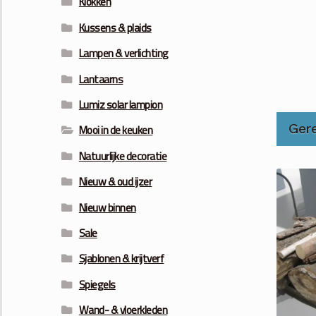
Klokken
Kussens & plaids
Lampen & verlichting
Lantaarns
Lumiz solar lampion
Ger
Mooi in de keuken
Natuurlijke decoratie
Nieuw & oud ijzer
Nieuw binnen
Sale
Sjablonen & krijtverf
Spiegels
Wand- & vloerkleden