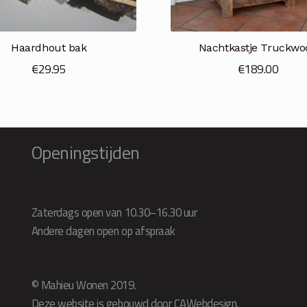
Haardhout bak
Nachtkastje Truckwo
€
29.95
€
189.00
Openingstijden
Zaterdags open van 10.30–16.30 uur
Andere dagen open op afspraak
© Mahieu Wonen 2019.
Deze website is gebouwd door CAWebdesign.