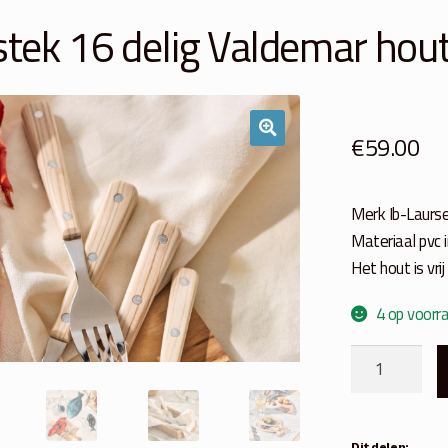
tek 16 delig Valdemar hou
€
59.00
Merk Ib-Laurs
Materiaal pvc 
Het hout is vrij
4 op voorr
Bestek
16
delig
Valdemar
Dit delen: