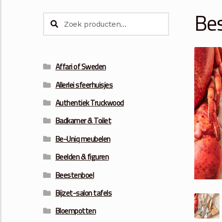
Bes
Zoeken
Zoeken
naar:
Affari of Sweden
Allerlei sfeerhuisjes
Authentiek Truckwood
Badkamer & Toilet
Be-Uniq meubelen
Beelden & figuren
Beestenboel
Bijzet-salon tafels
Bloempotten