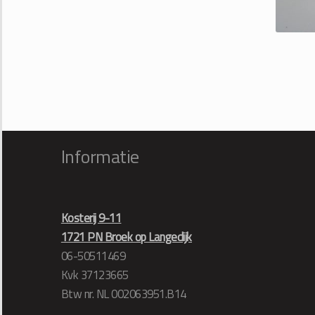
Informatie
Kosterij 9-11
1721 PN Broek op Langedijk
06-50511469
Kvk 37123665
Btw nr. NL 002063951.B14