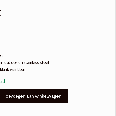
t
en
in houtlook en stainless steel
 blank van kleur
aad
Toevoegen aan winkelwagen