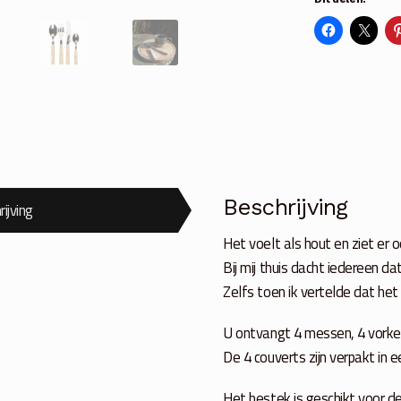
hout
aantal
Beschrijving
ijving
Het voelt als hout en ziet er o
Bij mij thuis dacht iedereen d
Zelfs toen ik vertelde dat het
U ontvangt 4 messen, 4 vorken
De 4 couverts zijn verpakt in 
Het bestek is geschikt voor 