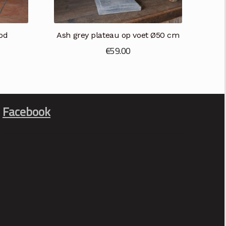
od
Ash grey plateau op voet Ø50 cm
€
59.00
Facebook