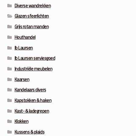
Diverse wandrekken
Glazen sfeerlichten
Grijs rotan manden
Houthandel
Ib Laursen
Ib Laursen serviesgoed
Industriële meubelen
Kaarsen
Kandelaars divers
Kapstokken & haken
Kast- & ladegrepen
Klokken
Kussens & plaids