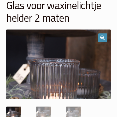
Glas voor waxinelichtje
Winkelmand
helder 2 maten
Over Ons
Veelgestelde vragen
Contact