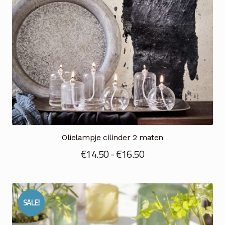
Olielampje cilinder 2 maten
Prijsklasse:
€
14.50
-
€
16.50
€14.50
tot
€16.50
SALE!