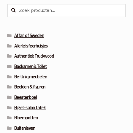
€27.50.
€19.50.
Zoeken
Zoeken
naar:
Affari of Sweden
Allerlei sfeerhuisjes
Authentiek Truckwood
Badkamer & Toilet
Be-Uniq meubelen
Beelden & figuren
Beestenboel
Bijzet-salon tafels
Bloempotten
Buitenleven