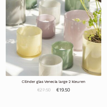
Cilinder glas Venecia large 2 kleuren
Oorspronkelijke
Huidige
€
27.50
€
19.50
prijs
prijs
was:
is: