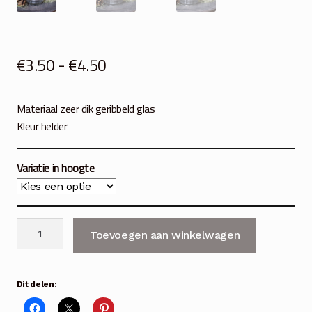
Prijsklasse:
€
3.50
-
€
4.50
€3.50
Materiaal zeer dik geribbeld glas
tot
Kleur helder
€4.50
Variatie in hoogte
Glas
Toevoegen aan winkelwagen
voor
waxinelichtje
helder
Dit delen:
2