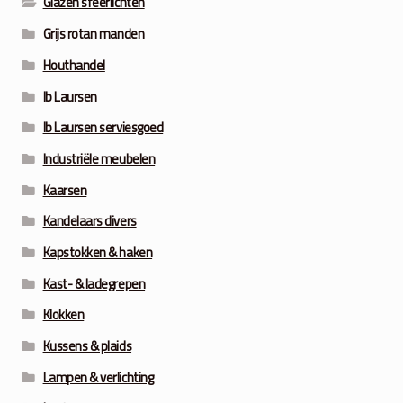
Glazen sfeerlichten
Grijs rotan manden
Houthandel
Ib Laursen
Ib Laursen serviesgoed
Industriële meubelen
Kaarsen
Kandelaars divers
Kapstokken & haken
Kast- & ladegrepen
Klokken
Kussens & plaids
Lampen & verlichting