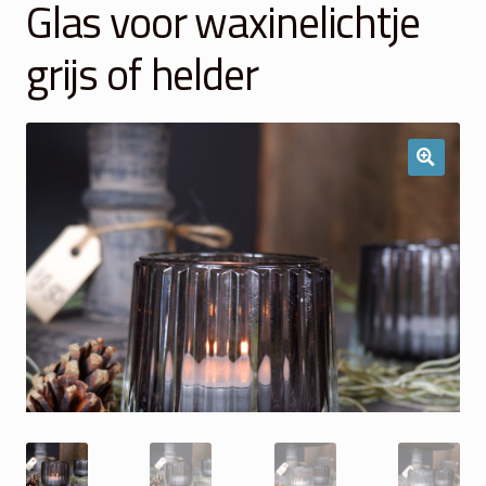
Glas voor waxinelichtje
Winkelmand
grijs of helder
Over Ons
Veelgestelde vragen
Contact