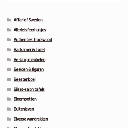
Affari of Sweden
Allerlei sfeerhuisjes
Authentiek Truckwood
Badkamer & Toilet
Be-Uniq meubelen
Beelden & figuren
Beestenboel
Bijzet-salon tafels
Bloempotten
Buitenleven
Diverse wandrekken