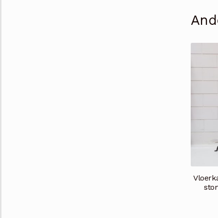
And
Vloerk
sto