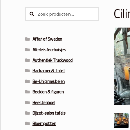
Cil
Zoeken
Zoeken
naar:
Affari of Sweden
Allerlei sfeerhuisjes
Authentiek Truckwood
Badkamer & Toilet
Be-Uniq meubelen
Beelden & figuren
Beestenboel
Bijzet-salon tafels
Bloempotten