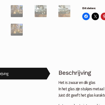
chips
Dit delen:
aantal
Beschrijving
ijving
Het is zwaar en dik glas
In het glas zijn stukjes metaa
Juist dit geeft het glas karakt