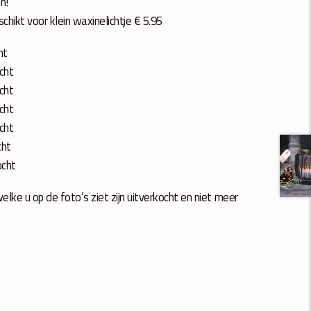
n!
hikt voor klein waxinelichtje € 5.95
ht
cht
cht
cht
cht
cht
ocht
ke u op de foto’s ziet zijn uitverkocht en niet meer