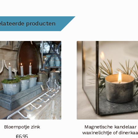
elateerde producten
Bloempotje zink
Magnetische kandelaar 
waxinelichtje of dinerka
€
6.95