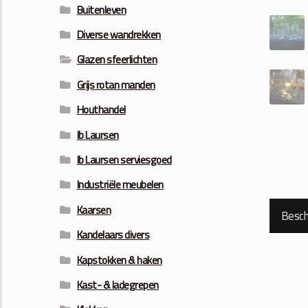
Buitenleven
Diverse wandrekken
Glazen sfeerlichten
Grijs rotan manden
Houthandel
Ib Laursen
Ib Laursen serviesgoed
Industriële meubelen
Kaarsen
Beschr
Kandelaars divers
Kapstokken & haken
Kast- & ladegrepen