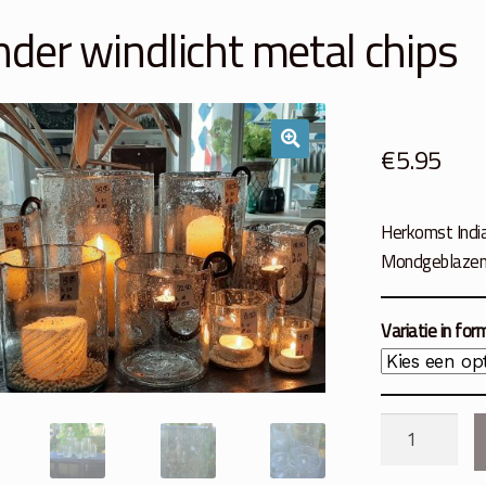
inder windlicht metal chips
€
5.95
Herkomst Indi
Mondgeblazen 
Variatie in fo
Cilinder
windlicht
metal