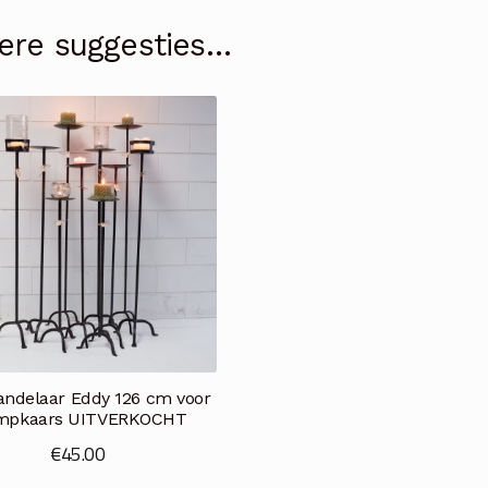
ere suggesties…
andelaar Eddy 126 cm voor
mpkaars UITVERKOCHT
€
45.00