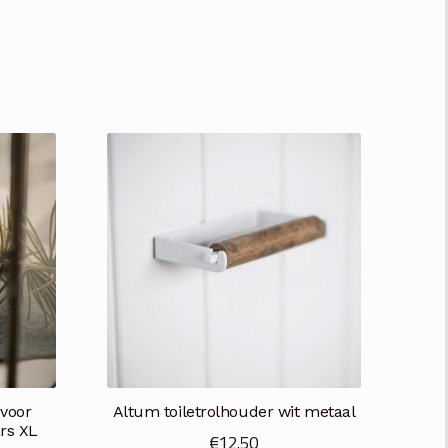
voor
Altum toiletrolhouder wit metaal
ars XL
€
12.50