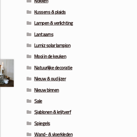
Klokken
Kussens & plaids
Lampen & verlichting
Lantaarns
Lumiz solar lampion
Mooi in de keuken
Natuurlijke decoratie
Nieuw & oud ijzer
Nieuw binnen
Sale
Sjablonen & krijtverf
Spiegels
Wand- & vloerkleden