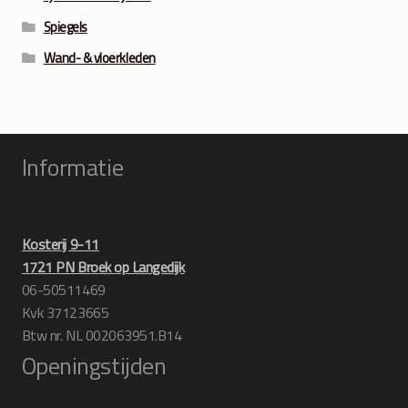
Spiegels
Wand- & vloerkleden
Informatie
Kosterij 9-11
1721 PN Broek op Langedijk
06-50511469
Kvk 37123665
Btw nr. NL 002063951.B14
Openingstijden