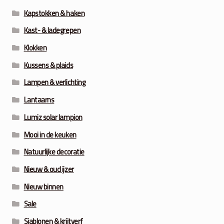
Kapstokken & haken
Kast- & ladegrepen
Klokken
Kussens & plaids
Lampen & verlichting
Lantaarns
Lumiz solar lampion
Mooi in de keuken
Natuurlijke decoratie
Nieuw & oud ijzer
Nieuw binnen
Sale
Sjablonen & krijtverf