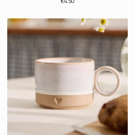
€
4.50