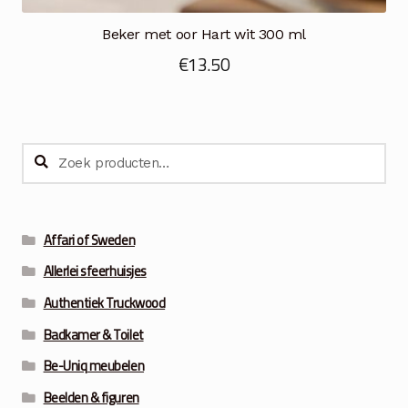
Beker met oor Hart wit 300 ml
€
13.50
Zoeken
Zoeken
naar:
Affari of Sweden
Allerlei sfeerhuisjes
Authentiek Truckwood
Badkamer & Toilet
Be-Uniq meubelen
Beelden & figuren