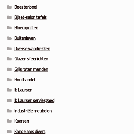
Beestenboel
Bijzet-salon tafels
Bloempotten
Buitenleven
Diverse wandrekken
Glazen sfeerlichten
Grijs rotan manden
Houthandel
Ib Laursen
Ib Laursen serviesgoed
Industriële meubelen
Kaarsen
Kandelaars divers