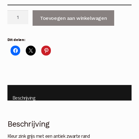
Bloempot-
Toevoegen aan winkelwagen
schaal
zink
S-
Dit delen:
M-
L
aantal
Beschrijving
Beschrijving
Kleur zink grijs met een antiek zwarte rand