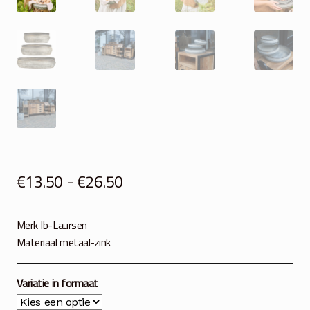
Prijsklasse:
€
13.50
-
€
26.50
€13.50
Merk Ib-Laursen
tot
Materiaal metaal-zink
€26.50
Variatie in formaat