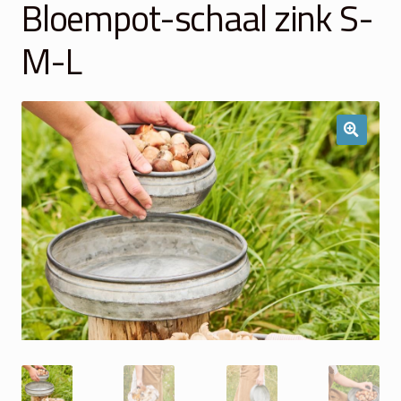
Bloempot-schaal zink S-
Winkelmand
M-L
Over Ons
Veelgestelde vragen
Contact