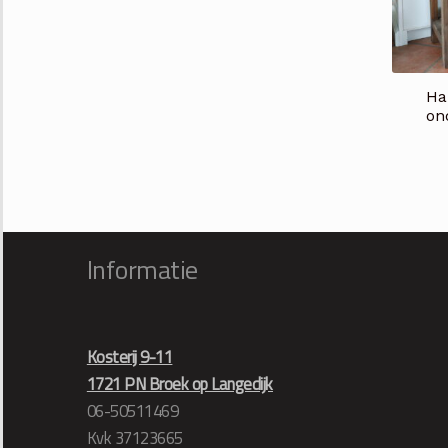
Ha
on
Informatie
Kosterij 9-11
1721 PN Broek op Langedijk
06-50511469
Kvk 37123665