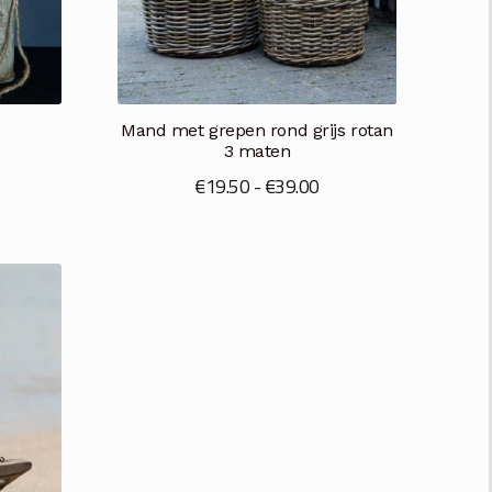
Mand met grepen rond grijs rotan
3 maten
Prijsklasse:
€
19.50
-
€
39.00
€19.50
tot
€39.00