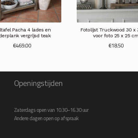
ltafel Pacha 4 lades en
Fotolijst Truckwood 30 x
derplank vergrijsd teak
voor foto 25 x 25 c
€
469.00
€
18.50
Openingstijden
Zaterdags open van 10.30–16.30 uur
Andere dagen open op afspraak