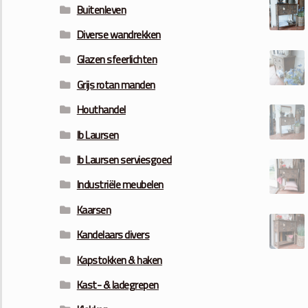
Buitenleven
Diverse wandrekken
Glazen sfeerlichten
Grijs rotan manden
Houthandel
Ib Laursen
Ib Laursen serviesgoed
Industriële meubelen
Kaarsen
Kandelaars divers
Kapstokken & haken
Kast- & ladegrepen