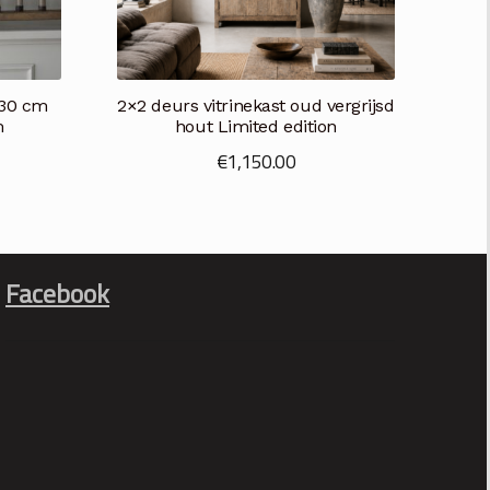
 30 cm
2×2 deurs vitrinekast oud vergrijsd
m
hout Limited edition
€
1,150.00
Facebook