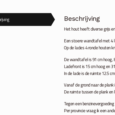
Beschrijving
ijving
Het hout heeft diverse grijs en
Een stoere wandtafel met 4 l
Op de lades 4 ronde houten k
De wandtafel is 91 cm hoog, 
Ladefront is 15 cm hoog en 3
In de lade is de ruimte 12.5 c
Vanaf de grond naar de plank 
De ruimte tussen de plank en 
Tegen een benzinevergoeding k
Per provincie vraag ik een an