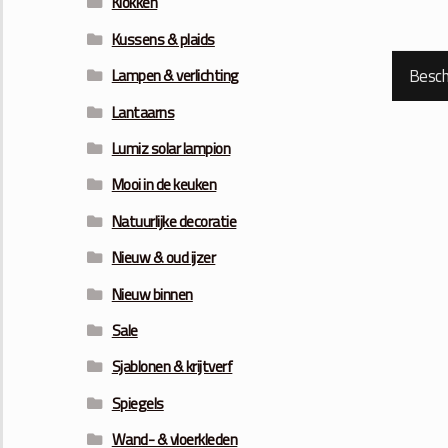
Klokken
Kussens & plaids
Beschr
Lampen & verlichting
Lantaarns
Lumiz solar lampion
Mooi in de keuken
Natuurlijke decoratie
Nieuw & oud ijzer
Nieuw binnen
Sale
Sjablonen & krijtverf
Spiegels
Wand- & vloerkleden