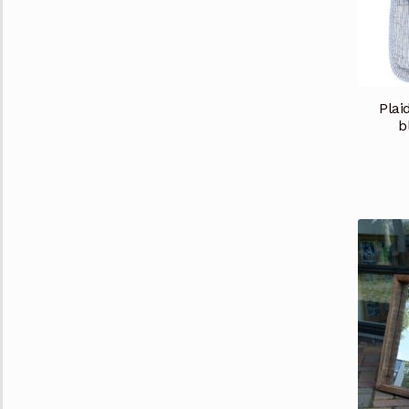
Plai
b