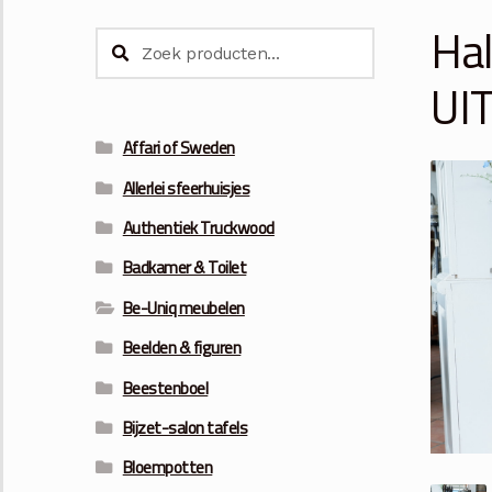
Hal
Zoeken
Zoeken
naar:
UI
Affari of Sweden
Allerlei sfeerhuisjes
Authentiek Truckwood
Badkamer & Toilet
Be-Uniq meubelen
Beelden & figuren
Beestenboel
Bijzet-salon tafels
Bloempotten