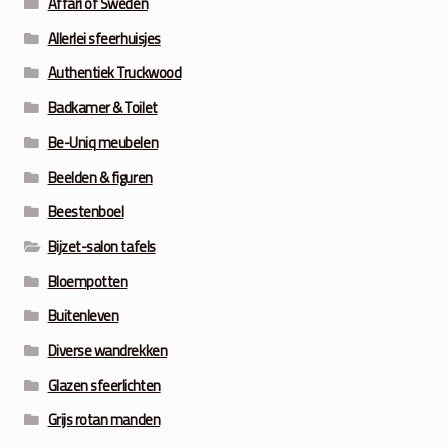
Affari of Sweden
Allerlei sfeerhuisjes
Authentiek Truckwood
Badkamer & Toilet
Be-Uniq meubelen
Beelden & figuren
Beestenboel
Bijzet-salon tafels
Bloempotten
Buitenleven
Diverse wandrekken
Glazen sfeerlichten
Grijs rotan manden