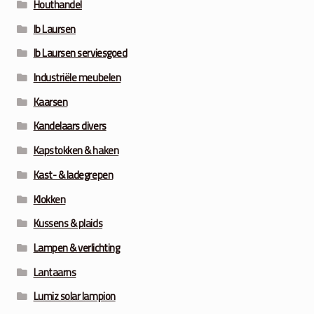
Houthandel
Ib Laursen
Ib Laursen serviesgoed
Industriële meubelen
Kaarsen
Kandelaars divers
Kapstokken & haken
Kast- & ladegrepen
Klokken
Kussens & plaids
Lampen & verlichting
Lantaarns
Lumiz solar lampion