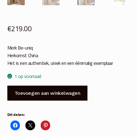
€
219.00
Merk Be-uniq
Herkomst China
Het is een authentiek, uniek en een éénmalig exemplaar
1 op voorraad
Authentieke
Toevoegen aan winkelwagen
bijzettafel-
kruk
oud
Dit delen:
hout
aantal