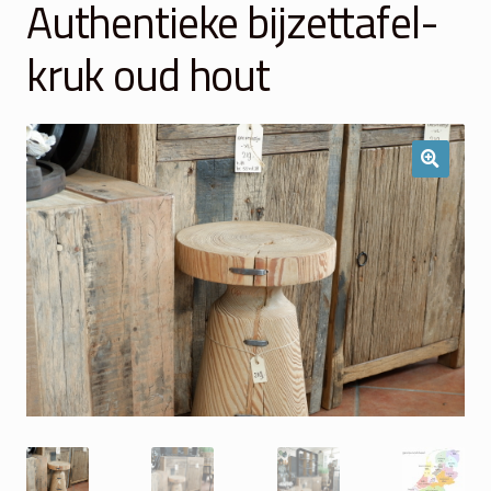
Authentieke bijzettafel-
Winkelmand
kruk oud hout
Over Ons
Veelgestelde vragen
Contact