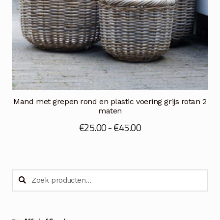
Mand met grepen rond en plastic voering grijs rotan 2
maten
Prijsklasse:
€
25.00
-
€
45.00
€25.00
tot
€45.00
Zoeken
Zoeken
naar: