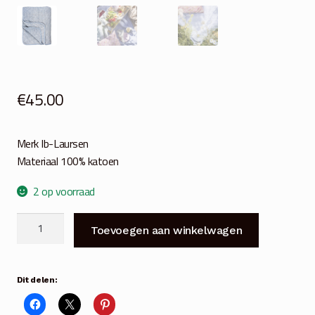
€
45.00
Merk Ib-Laursen
Materiaal 100% katoen
2 op voorraad
Plaid-
Toevoegen aan winkelwagen
quilt
katoen
krijtstreep
Dit delen:
blauw-
wit