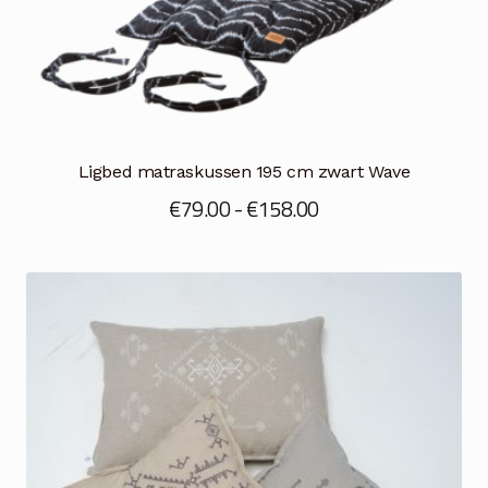
Ligbed matraskussen 195 cm zwart Wave
Prijsklasse:
€
79.00
-
€
158.00
€79.00
tot
€158.00