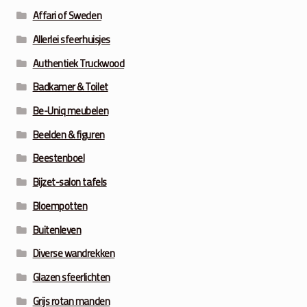
Affari of Sweden
Allerlei sfeerhuisjes
Authentiek Truckwood
Badkamer & Toilet
Be-Uniq meubelen
Beelden & figuren
Beestenboel
Bijzet-salon tafels
Bloempotten
Buitenleven
Diverse wandrekken
Glazen sfeerlichten
Grijs rotan manden