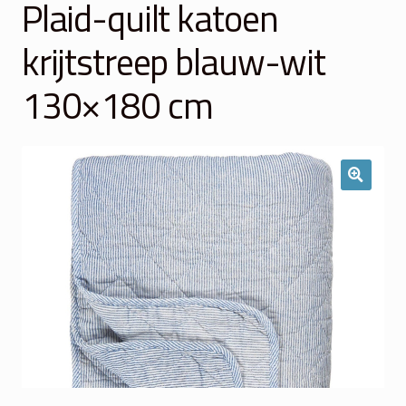
Plaid-quilt katoen
Winkelmand
krijtstreep blauw-wit
Over Ons
130×180 cm
Veelgestelde vragen
Contact