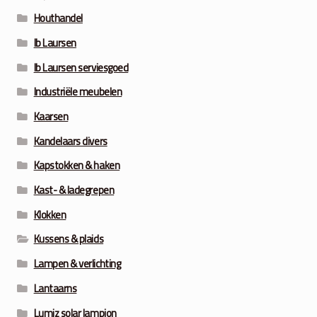
Houthandel
Ib Laursen
Ib Laursen serviesgoed
Industriële meubelen
Kaarsen
Kandelaars divers
Kapstokken & haken
Kast- & ladegrepen
Klokken
Kussens & plaids
Lampen & verlichting
Lantaarns
Lumiz solar lampion