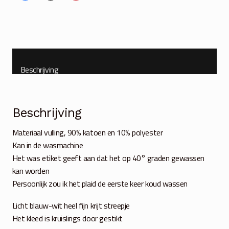
130x180
cm
aantal
Beschrijving
Beschrijving
Materiaal vulling, 90% katoen en 10% polyester
Kan in de wasmachine
Het was etiket geeft aan dat het op 40° graden gewassen
kan worden
Persoonlijk zou ik het plaid de eerste keer koud wassen
Licht blauw-wit heel fijn krijt streepje
Het kleed is kruislings door gestikt