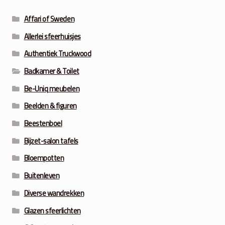
Affari of Sweden
Allerlei sfeerhuisjes
Authentiek Truckwood
Badkamer & Toilet
Be-Uniq meubelen
Beelden & figuren
Beestenboel
Bijzet-salon tafels
Bloempotten
Buitenleven
Diverse wandrekken
Glazen sfeerlichten