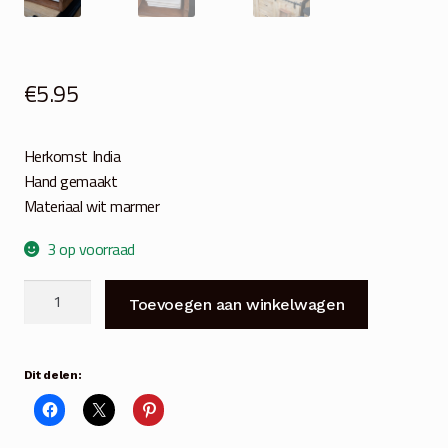
€
5.95
Herkomst India
Hand gemaakt
Materiaal wit marmer
3 op voorraad
Zeepbakje
Toevoegen aan winkelwagen
rechthoek
wit
marmer
Dit delen:
aantal