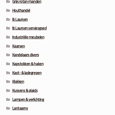
Grijs rotan manden
Houthandel
Ib Laursen
Ib Laursen serviesgoed
Industriële meubelen
Kaarsen
Kandelaars divers
Kapstokken & haken
Kast- & ladegrepen
Klokken
Kussens & plaids
Lampen & verlichting
Lantaarns