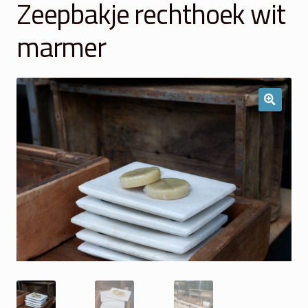
Zeepbakje rechthoek wit
Winkelmand
marmer
Over Ons
Veelgestelde vragen
Contact