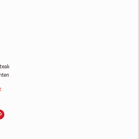
 teak
inten
t