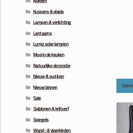
Klokken
Kussens & plaids
Lampen & verlichting
Lantaarns
Lumiz solar lampion
Mooi in de keuken
Natuurlijke decoratie
Nieuw & oud ijzer
Ger
Nieuw binnen
Sale
Sjablonen & krijtverf
Spiegels
Wand- & vloerkleden