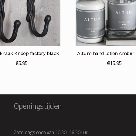
khaak Knoop factory black
Altum hand lotion Amber
€
5.95
€
15.95
Openingstijden
Zaterdags open van 10.30–16.30 uur