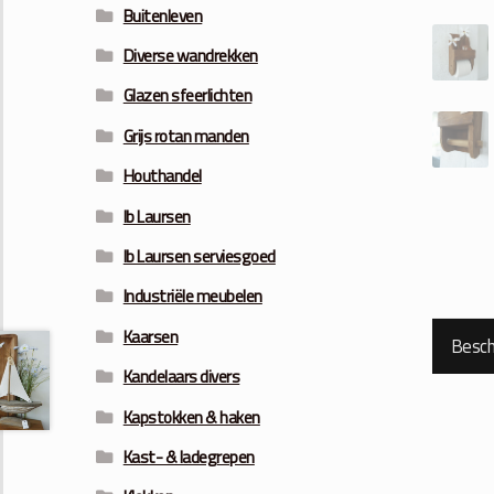
Buitenleven
Diverse wandrekken
Glazen sfeerlichten
Grijs rotan manden
Houthandel
Ib Laursen
Ib Laursen serviesgoed
Industriële meubelen
Kaarsen
Beschr
Kandelaars divers
Kapstokken & haken
Kast- & ladegrepen