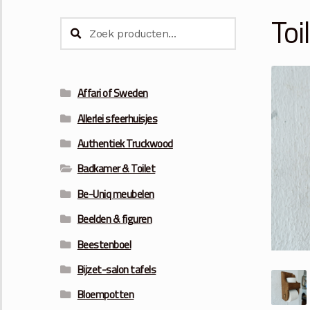
Toi
Zoeken
Zoeken
naar:
Affari of Sweden
Allerlei sfeerhuisjes
Authentiek Truckwood
Badkamer & Toilet
Be-Uniq meubelen
Beelden & figuren
Beestenboel
Bijzet-salon tafels
Bloempotten