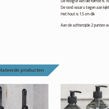
De hoogte van die ruimte is 1
De rand waar u tegen aan kijk
Het hout is 1.5 cm dik
Aan de achterzijde 2 punten 
elateerde producten