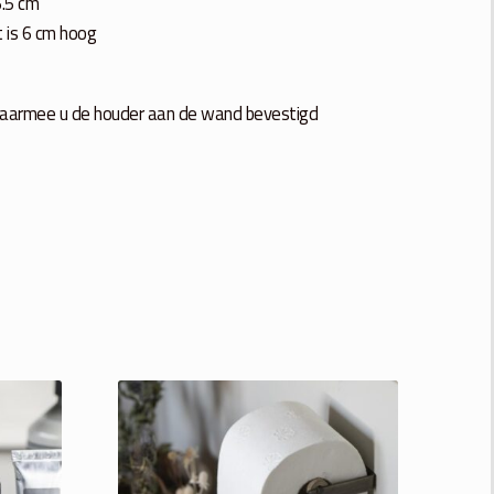
6.5 cm
t is 6 cm hoog
waarmee u de houder aan de wand bevestigd