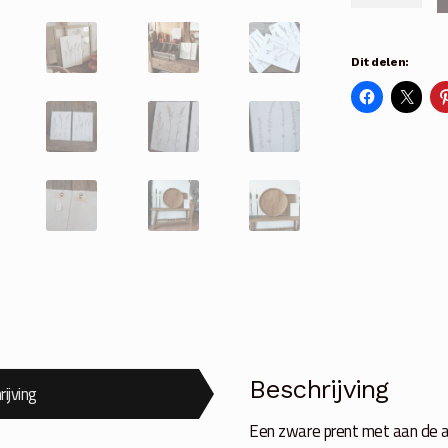
in
beton
Dit delen:
beige
4
soorten
aantal
Beschrijving
ijving
Een zware prent met aan de a