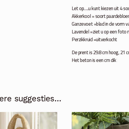
Let op…..u kunt kiezen uit 4 so
Akkerkool = soort paardebloe
Ganzevoet =blad in de vorm v
Lavendel =ziet u op een foto 
Perzikkruid =uitverkocht
De prent is 29.8 cm hoog, 21 
Het beton is een cm dik
ere suggesties…