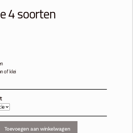
ge 4 soorten
en
n of klei
rt
Toevoegen aan winkelwagen