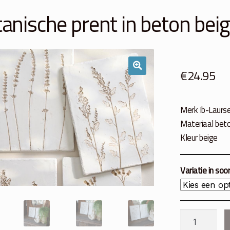
anische prent in beton bei
€
24.95
Merk Ib-Laurs
Materiaal beto
Kleur beige
Variatie in soo
Botanische
prent