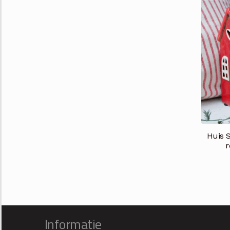
Huis S
r
Informatie