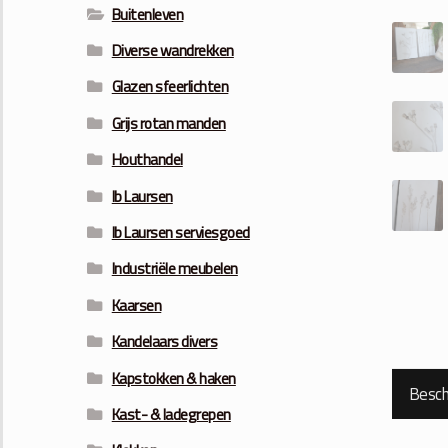
Buitenleven
Diverse wandrekken
Glazen sfeerlichten
Grijs rotan manden
Houthandel
Ib Laursen
Ib Laursen serviesgoed
Industriële meubelen
Kaarsen
Kandelaars divers
Kapstokken & haken
Beschr
Kast- & ladegrepen