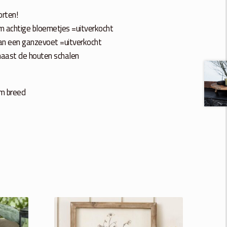
orten!
m achtige bloemetjes =uitverkocht
an een ganzevoet =uitverkocht
naast de houten schalen
cm breed