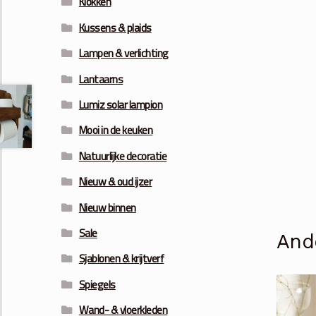
Klokken
Kussens & plaids
Lampen & verlichting
Lantaarns
Lumiz solar lampion
Mooi in de keuken
Natuurlijke decoratie
Nieuw & oud ijzer
Nieuw binnen
Sale
And
Sjablonen & krijtverf
Spiegels
Wand- & vloerkleden