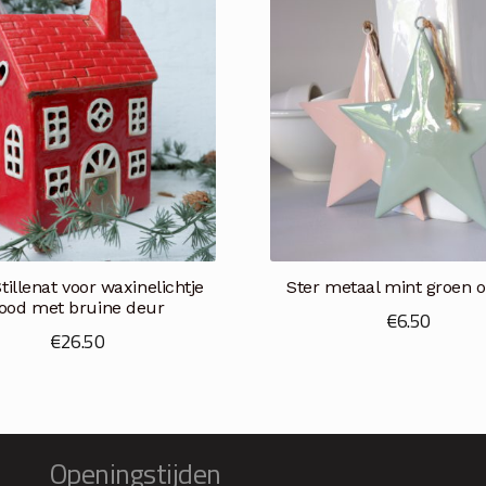
tillenat voor waxinelichtje
Ster metaal mint groen o
ood met bruine deur
€
6.50
€
26.50
Openingstijden