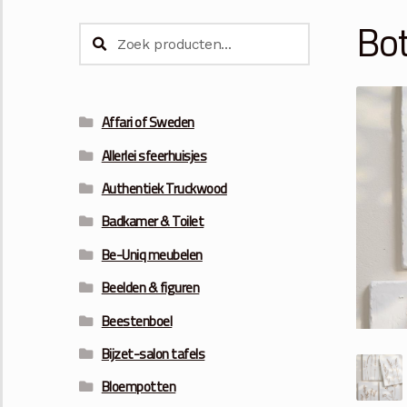
Bot
Zoeken
Zoeken
naar:
Affari of Sweden
Allerlei sfeerhuisjes
Authentiek Truckwood
Badkamer & Toilet
Be-Uniq meubelen
Beelden & figuren
Beestenboel
Bijzet-salon tafels
Bloempotten