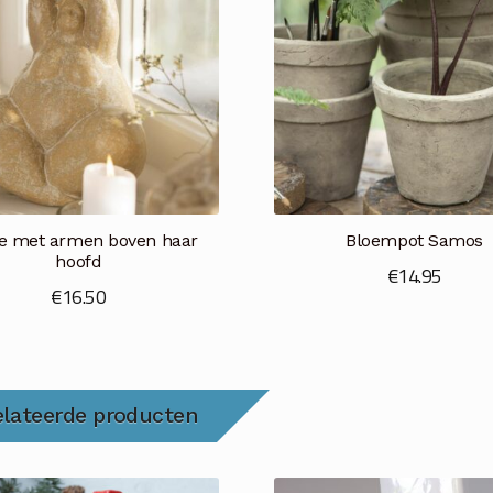
 met armen boven haar
Bloempot Samos
hoofd
€
14.95
€
16.50
elateerde producten