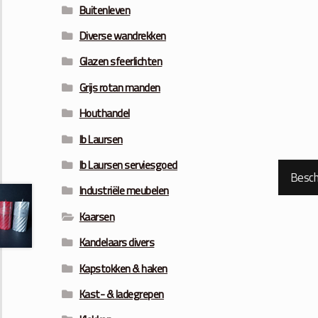
Buitenleven
Diverse wandrekken
Glazen sfeerlichten
Grijs rotan manden
Houthandel
Ib Laursen
Ib Laursen serviesgoed
Beschr
Industriële meubelen
Kaarsen
Kandelaars divers
Kapstokken & haken
Kast- & ladegrepen