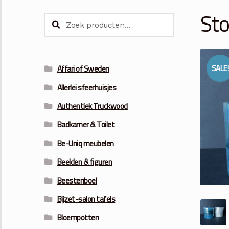
St
Zoeken
Zoeken
naar:
SALE!
Affari of Sweden
Allerlei sfeerhuisjes
Authentiek Truckwood
Badkamer & Toilet
Be-Uniq meubelen
Beelden & figuren
Beestenboel
Bijzet-salon tafels
Bloempotten