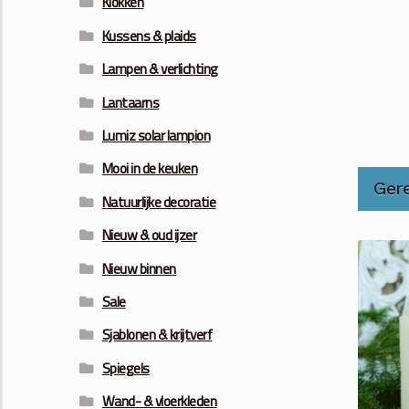
Klokken
Kussens & plaids
Lampen & verlichting
Lantaarns
Lumiz solar lampion
Mooi in de keuken
Ger
Natuurlijke decoratie
Nieuw & oud ijzer
Nieuw binnen
Sale
Sjablonen & krijtverf
Spiegels
Wand- & vloerkleden