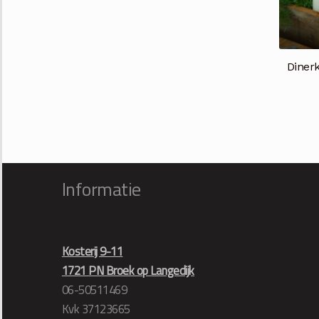
Diner
Informatie
Kosterij 9-11
1721 PN Broek op Langedijk
06-50511469
Kvk 37123665