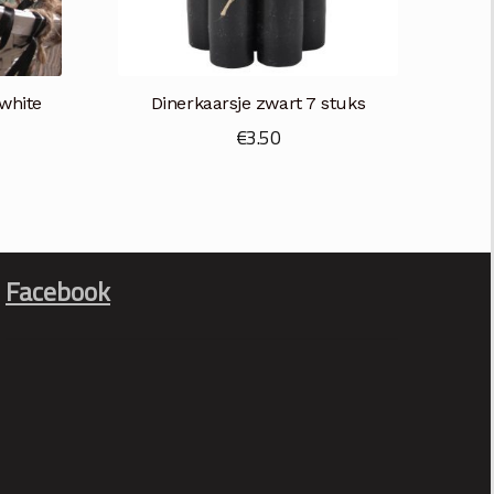
white
Dinerkaarsje zwart 7 stuks
€
3.50
elijke
idige
ijs
.95.
Facebook