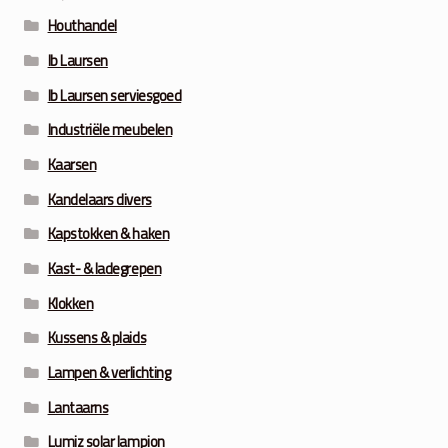
Houthandel
Ib Laursen
Ib Laursen serviesgoed
Industriële meubelen
Kaarsen
Kandelaars divers
Kapstokken & haken
Kast- & ladegrepen
Klokken
Kussens & plaids
Lampen & verlichting
Lantaarns
Lumiz solar lampion