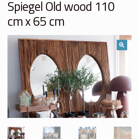
Spiegel Old wood 110
Winkelmand
cm x 65 cm
Over Ons
Veelgestelde vragen
Contact