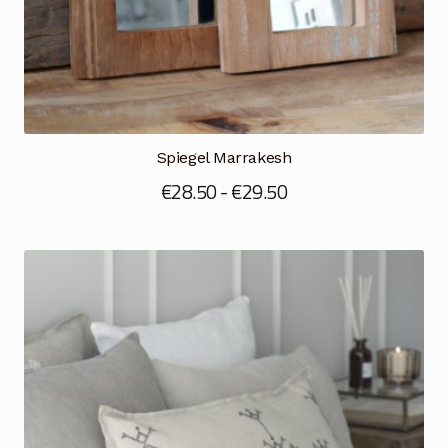
Spiegel Marrakesh
Prijsklasse:
€
28.50
-
€
29.50
€28.50
tot
€29.50