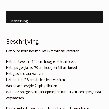
aantal
Beschrijving
Beschrijving
Het oude hout heeft duidelijk zichtbaar karakter
Het houtwerk is 110 cm hoog en 65 cm breed
Het spiegelglas is 73 cm hoog en 43 cm breed
Het glas is ovaal van vorm
Het hout is 3.5 cm dik kan iets variëren
Aan de achterzijde 2 spiegelhaken
Wilt u de spiegel verticaal ophangen kunt u zelf een spiegelhaak
verplaatsen
De spiegel is te zwaar om als postpakket te versturen.