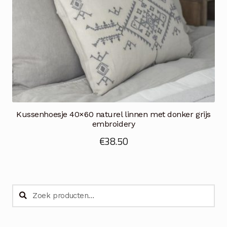
Kussenhoesje 40×60 naturel linnen met donker grijs
embroidery
€
38.50
Zoeken
Zoeken
naar: