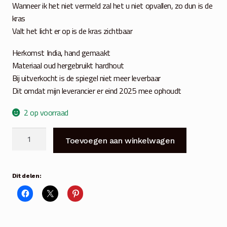
Wanneer ik het niet vermeld zal het u niet opvallen, zo dun is de
kras
Valt het licht er op is de kras zichtbaar
Herkomst India, hand gemaakt
Materiaal oud hergebruikt hardhout
Bij uitverkocht is de spiegel niet meer leverbaar
Dit omdat mijn leverancier er eind 2025 mee ophoudt
2 op voorraad
Spiegel
Toevoegen aan winkelwagen
Old
wood
110
Dit delen:
cm
x
65
cm