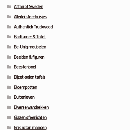
Affari of Sweden
Allerlei sfeerhuisjes
Authentiek Truckwood
Badkamer & Toilet
Be-Uniq meubelen
Beelden & figuren
Beestenboel
Bijzet-salon tafels
Bloempotten
Buitenleven
Diverse wandrekken
Glazen sfeerlichten
Grijs rotan manden