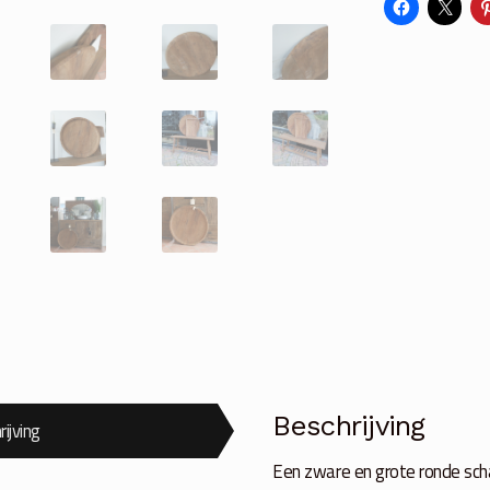
teak
aantal
Beschrijving
ijving
Een zware en grote ronde sch