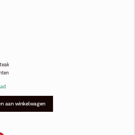
 teak
inten
aad
n aan winkelwagen