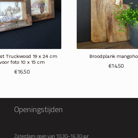
ijst Truckwood 19 x 24 cm
Broodplank mangoho
voor foto 10 x 15 cm
€
14.50
€
16.50
Openingstijden
Zaterdags open van 10.30–16.30 uur