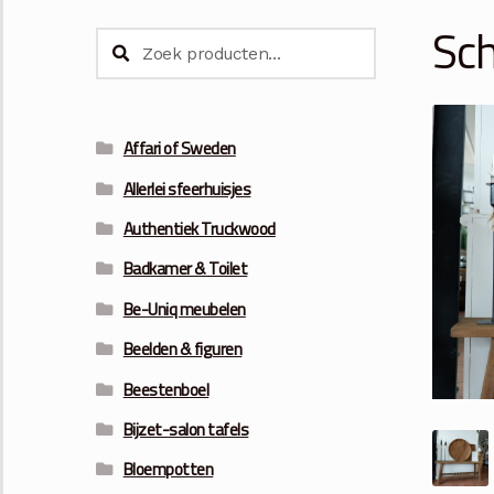
Sch
Zoeken
Zoeken
naar:
Affari of Sweden
Allerlei sfeerhuisjes
Authentiek Truckwood
Badkamer & Toilet
Be-Uniq meubelen
Beelden & figuren
Beestenboel
Bijzet-salon tafels
Bloempotten