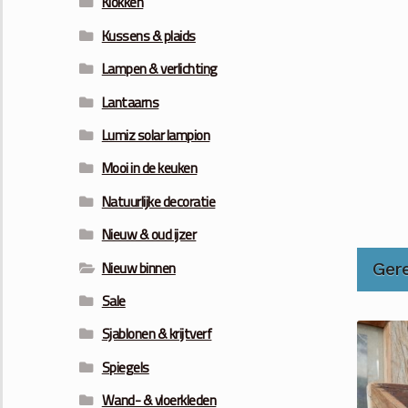
Klokken
Kussens & plaids
Lampen & verlichting
Lantaarns
Lumiz solar lampion
Mooi in de keuken
Natuurlijke decoratie
Nieuw & oud ijzer
Nieuw binnen
Ger
Sale
Sjablonen & krijtverf
Spiegels
Wand- & vloerkleden