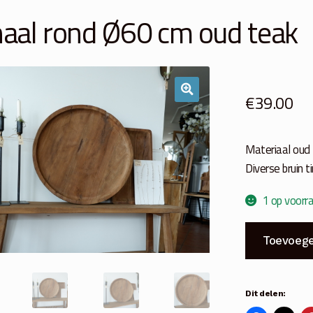
aal rond Ø60 cm oud teak
€
39.00
Materiaal oud
Diverse bruin t
1 op voorr
Schaal
Toevoege
rond
Ø60
cm
Dit delen:
oud