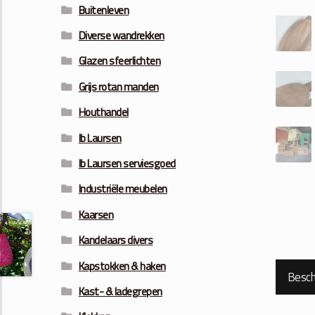
Buitenleven
Diverse wandrekken
Glazen sfeerlichten
Grijs rotan manden
Houthandel
Ib Laursen
Ib Laursen serviesgoed
Industriële meubelen
Kaarsen
Kandelaars divers
Kapstokken & haken
Beschr
Kast- & ladegrepen