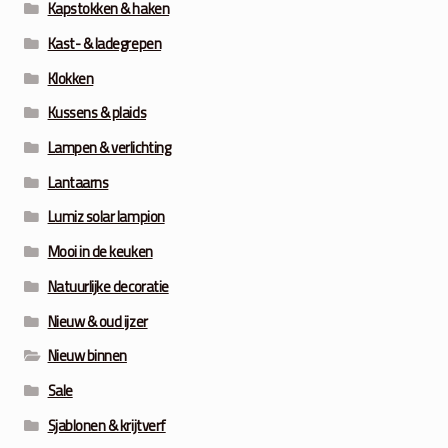
Kapstokken & haken
Kast- & ladegrepen
Klokken
Kussens & plaids
Lampen & verlichting
Lantaarns
Lumiz solar lampion
Mooi in de keuken
Natuurlijke decoratie
Nieuw & oud ijzer
Nieuw binnen
Sale
Sjablonen & krijtverf