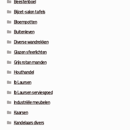
Beestenboel
Bijzet-salon tafels
Bloempotten
Buitenleven
Diverse wandrekken
Glazen sfeerlichten
Grijs rotan manden
Houthandel
Ib Laursen
Ib Laursen serviesgoed
Industriële meubelen
Kaarsen
Kandelaars divers