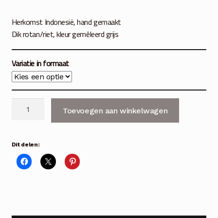
€19.50
Herkomst Indonesië, hand gemaakt
tot
Dik rotan/riet, kleur gemêleerd grijs
€39.50
Variatie in formaat
Mand
Toevoegen aan winkelwagen
of
schaal
rond
Dit delen:
grijs
rotan
3
maten
aantal