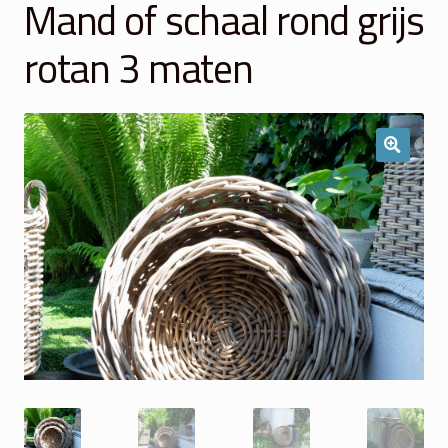
Mand of schaal rond grijs
Winkelmand
rotan 3 maten
Over Ons
Veelgestelde vragen
Contact