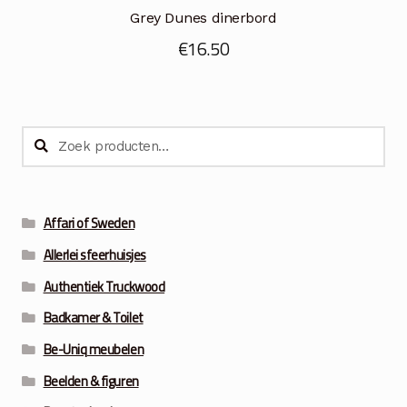
Grey Dunes dinerbord
€
16.50
Zoeken
Zoeken
naar:
Affari of Sweden
Allerlei sfeerhuisjes
Authentiek Truckwood
Badkamer & Toilet
Be-Uniq meubelen
Beelden & figuren