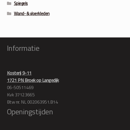
Spiegels
Wand- & vloerkleden
Informatie
Kosterij 9-11
1721 PN Broek op Langedijk
06-50511469
Kvk 37123665
Btw nr. NL 002063951.B14
Openingstijden