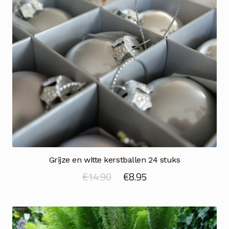
Grijze en witte kerstballen 24 stuks
Oorspronkelijke
Huidige
€
14.90
€
8.95
prijs
prijs
was:
is:
€14.90.
€8.95.