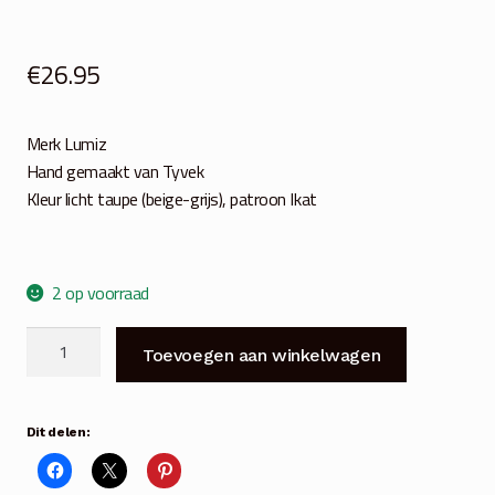
€
26.95
Merk Lumiz
Hand gemaakt van Tyvek
Kleur licht taupe (beige-grijs), patroon Ikat
2 op voorraad
Bol
Toevoegen aan winkelwagen
solar
lampion
Ø30
Dit delen:
cm
licht