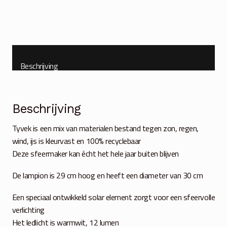
taupe
aantal
Beschrijving
Beschrijving
Tyvek is een mix van materialen bestand tegen zon, regen,
wind, ijs is kleurvast en 100% recyclebaar
Deze sfeermaker kan écht het hele jaar buiten blijven
De lampion is 29 cm hoog en heeft een diameter van 30 cm
Een speciaal ontwikkeld solar element zorgt voor een sfeervolle
verlichting
Het ledlicht is warmwit, 12 lumen