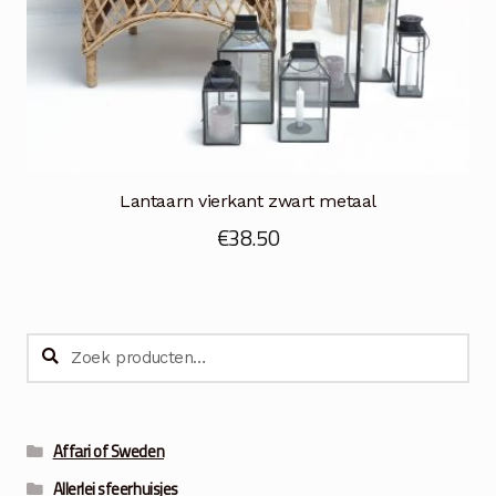
Lantaarn vierkant zwart metaal
€
38.50
Zoeken
Zoeken
naar:
Affari of Sweden
Allerlei sfeerhuisjes