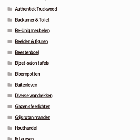
Authentiek Truckwood
Badkamer & Toilet
Be-Uniq meubelen
Beelden & figuren
Beestenboel
Bijzet-salon tafels
Bloempotten
Buitenleven
Diverse wandrekken
Glazen sfeerlichten
Grijs rotan manden
Houthandel
Ib Laursen