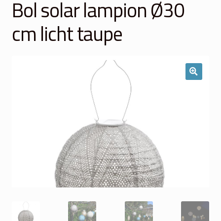
Bol solar lampion Ø30
Winkelmand
cm licht taupe
Over Ons
Veelgestelde vragen
Contact