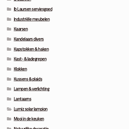
Ib Laursen serviesgoed
Industriële meubelen
Kaarsen
Kandelaars divers
Kapstokken & haken
Kast- & ladegrepen
Klokken
Kussens & plaids
Lampen & verlichting
Lantaarns
Lumiz solar lampion
Mooi in de keuken
Natuurlijke decoratie