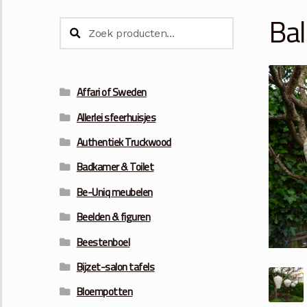
Bal
Zoeken
Zoeken
naar:
Affari of Sweden
Allerlei sfeerhuisjes
Authentiek Truckwood
Badkamer & Toilet
Be-Uniq meubelen
Beelden & figuren
Beestenboel
Bijzet-salon tafels
Bloempotten