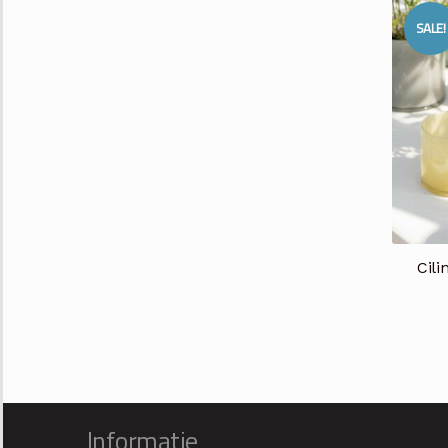
SALE!
Cili
Informatie