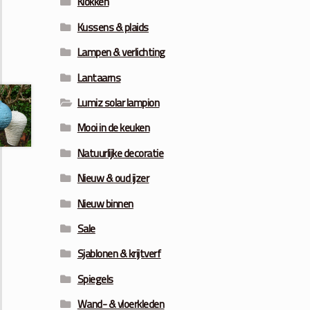
Klokken
Kussens & plaids
Lampen & verlichting
Lantaarns
Lumiz solar lampion
Mooi in de keuken
Natuurlijke decoratie
Nieuw & oud ijzer
Nieuw binnen
Sale
Sjablonen & krijtverf
Spiegels
Wand- & vloerkleden