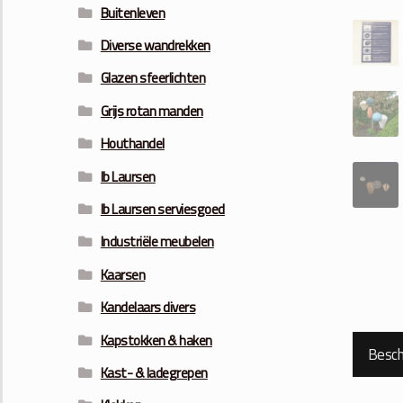
Buitenleven
Diverse wandrekken
Glazen sfeerlichten
Grijs rotan manden
Houthandel
Ib Laursen
Ib Laursen serviesgoed
Industriële meubelen
Kaarsen
Kandelaars divers
Kapstokken & haken
Beschr
Kast- & ladegrepen