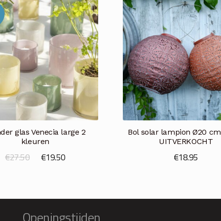
nder glas Venecia large 2
Bol solar lampion Ø20 cm
kleuren
UITVERKOCHT
Oorspronkelijke
Huidige
€
27.50
€
19.50
€
18.95
prijs
prijs
was:
is:
€27.50.
€19.50.
Openingstijden