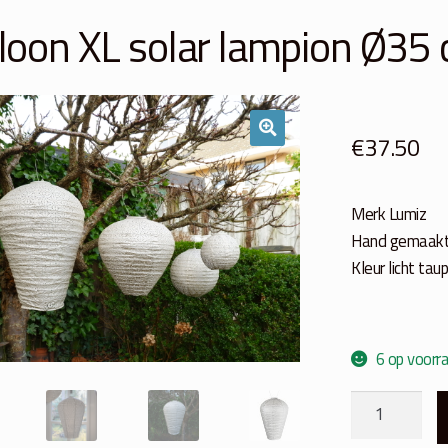
loon XL solar lampion Ø35 
€
37.50
Merk Lumiz
Hand gemaakt
Kleur licht tau
6 op voorr
Balloon
XL