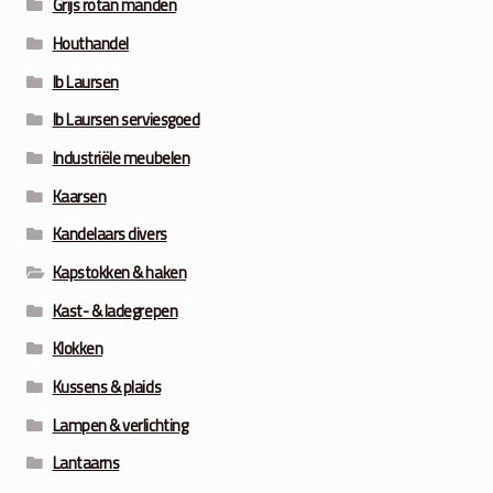
Grijs rotan manden
Houthandel
Ib Laursen
Ib Laursen serviesgoed
Industriële meubelen
Kaarsen
Kandelaars divers
Kapstokken & haken
Kast- & ladegrepen
Klokken
Kussens & plaids
Lampen & verlichting
Lantaarns