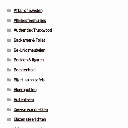
Affari of Sweden
Allerlei sfeerhuisjes
Authentiek Truckwood
Badkamer & Toilet
Be-Uniq meubelen
Beelden & figuren
Beestenboel
Bijzet-salon tafels
Bloempotten
Buitenleven
Diverse wandrekken
Glazen sfeerlichten