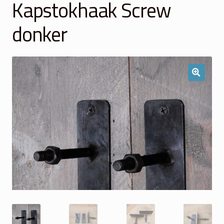
Kapstokhaak Screw
Winkelmand
donker
Over Ons
Veelgestelde vragen
Contact