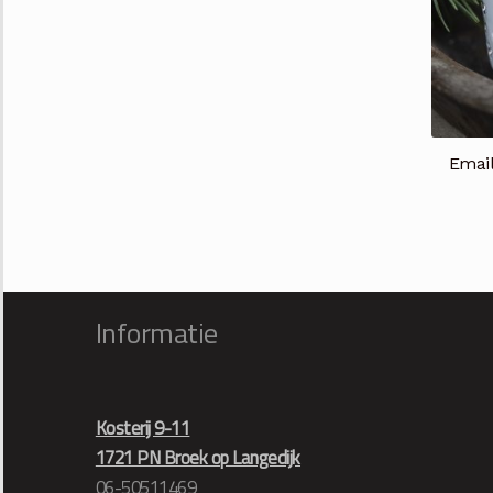
Email
Informatie
Kosterij 9-11
1721 PN Broek op Langedijk
06-50511469