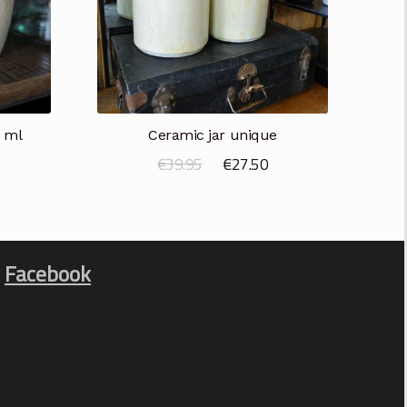
 ml
Ceramic jar unique
Oorspronkelijke
Huidige
€
39.95
€
27.50
prijs
prijs
was:
is:
€39.95.
€27.50.
Facebook