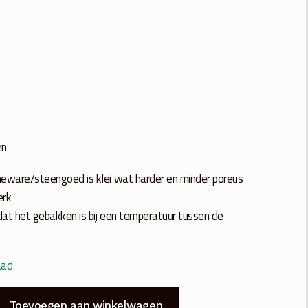
en
neware/steengoed is klei wat harder en minder poreus
erk
at het gebakken is bij een temperatuur tussen de
aad
Toevoegen aan winkelwagen