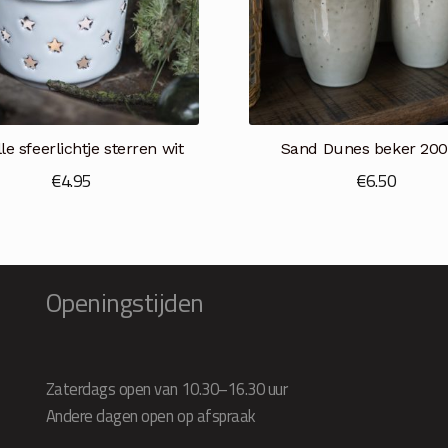
le sfeerlichtje sterren wit
Sand Dunes beker 200
€
4.95
€
6.50
Openingstijden
Zaterdags open van 10.30–16.30 uur
Andere dagen open op afspraak