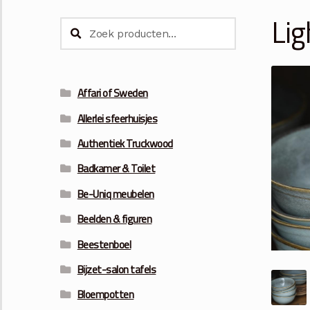
Lig
Zoeken
Zoeken
naar:
Affari of Sweden
Allerlei sfeerhuisjes
Authentiek Truckwood
Badkamer & Toilet
Be-Uniq meubelen
Beelden & figuren
Beestenboel
Bijzet-salon tafels
Bloempotten