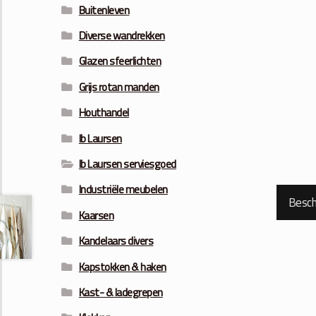
Buitenleven
Diverse wandrekken
Glazen sfeerlichten
Grijs rotan manden
Houthandel
Ib Laursen
Ib Laursen serviesgoed
Industriële meubelen
Beschr
Kaarsen
Kandelaars divers
Kapstokken & haken
Kast- & ladegrepen