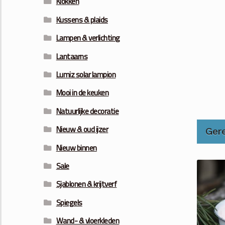
Klokken
Kussens & plaids
Lampen & verlichting
Lantaarns
Lumiz solar lampion
Mooi in de keuken
Natuurlijke decoratie
Nieuw & oud ijzer
Ger
Nieuw binnen
Sale
Sjablonen & krijtverf
Spiegels
Wand- & vloerkleden