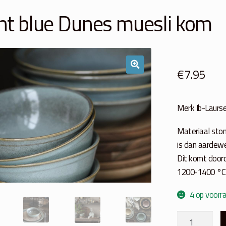
ht blue Dunes muesli kom
€
7.95
Merk Ib-Laurs
Materiaal sto
is dan aardew
Dit komt doord
1200-1400 °C
4 op voorr
Light