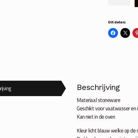
blue
Dunes
muesli
Dit delen:
kom
aantal
Beschrijving
ijving
Materiaal stoneware
Geschikt voor vaatwasser en
Kan niet in de oven
Kleur licht blauw welke op de 