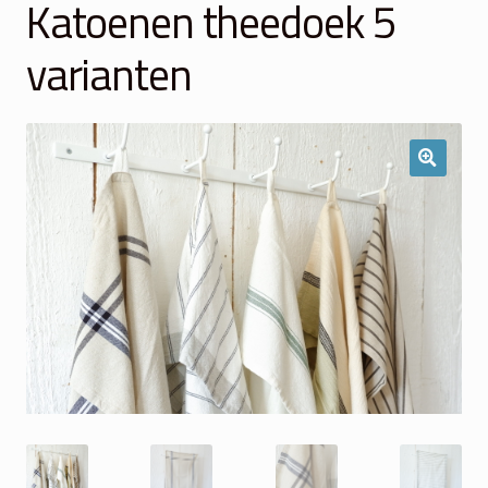
Katoenen theedoek 5
Winkelmand
varianten
Over Ons
Veelgestelde vragen
Contact