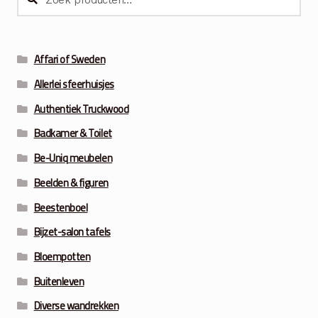
naar:
Affari of Sweden
Allerlei sfeerhuisjes
Authentiek Truckwood
Badkamer & Toilet
Be-Uniq meubelen
Beelden & figuren
Beestenboel
Bijzet-salon tafels
Bloempotten
Buitenleven
Diverse wandrekken