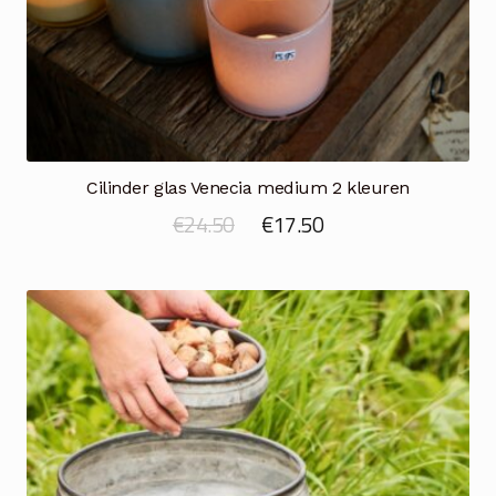
Cilinder glas Venecia medium 2 kleuren
Oorspronkelijke
Huidige
€
24.50
€
17.50
prijs
prijs
was:
is:
€24.50.
€17.50.