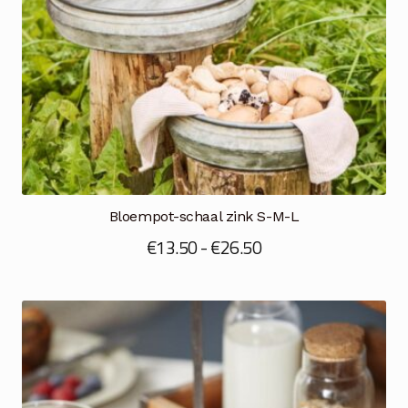
Bloempot-schaal zink S-M-L
Prijsklasse:
€
13.50
-
€
26.50
€13.50
tot
€26.50