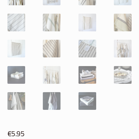
€
5.95