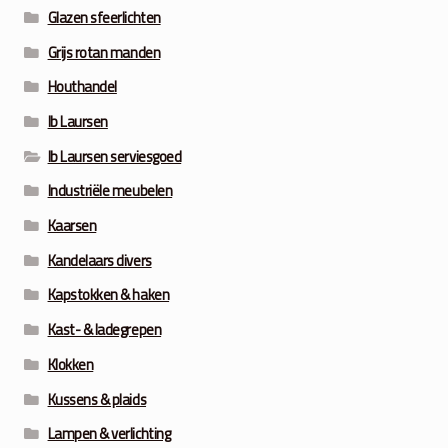
Glazen sfeerlichten
Grijs rotan manden
Houthandel
Ib Laursen
Ib Laursen serviesgoed
Industriële meubelen
Kaarsen
Kandelaars divers
Kapstokken & haken
Kast- & ladegrepen
Klokken
Kussens & plaids
Lampen & verlichting