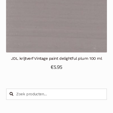
JDL krijtverf Vintage paint delightful plum 100 ml
€
5.95
Zoeken
Zoeken
naar: