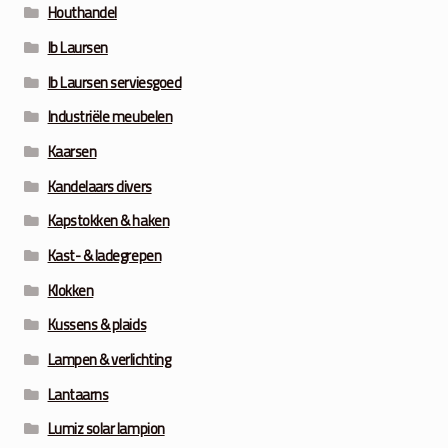
Houthandel
Ib Laursen
Ib Laursen serviesgoed
Industriële meubelen
Kaarsen
Kandelaars divers
Kapstokken & haken
Kast- & ladegrepen
Klokken
Kussens & plaids
Lampen & verlichting
Lantaarns
Lumiz solar lampion