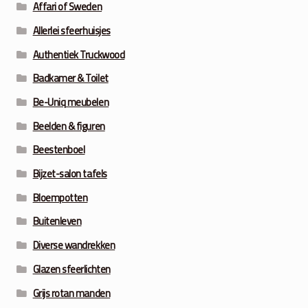
Affari of Sweden
Allerlei sfeerhuisjes
Authentiek Truckwood
Badkamer & Toilet
Be-Uniq meubelen
Beelden & figuren
Beestenboel
Bijzet-salon tafels
Bloempotten
Buitenleven
Diverse wandrekken
Glazen sfeerlichten
Grijs rotan manden