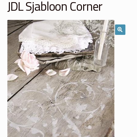
JDL Sjabloon Corner
Winkelmand
Over Ons
Veelgestelde vragen
Contact