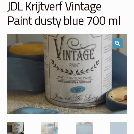
JDL Krijtverf Vintage
Winkelmand
Paint dusty blue 700 ml
Over Ons
Veelgestelde vragen
Contact