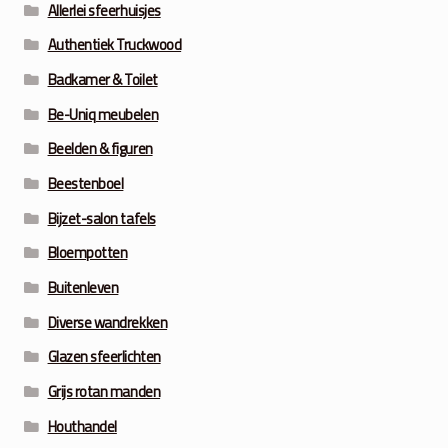
Allerlei sfeerhuisjes
Authentiek Truckwood
Badkamer & Toilet
Be-Uniq meubelen
Beelden & figuren
Beestenboel
Bijzet-salon tafels
Bloempotten
Buitenleven
Diverse wandrekken
Glazen sfeerlichten
Grijs rotan manden
Houthandel