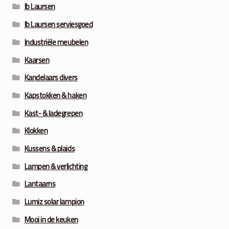
Ib Laursen
Ib Laursen serviesgoed
Industriële meubelen
Kaarsen
Kandelaars divers
Kapstokken & haken
Kast- & ladegrepen
Klokken
Kussens & plaids
Lampen & verlichting
Lantaarns
Lumiz solar lampion
Mooi in de keuken