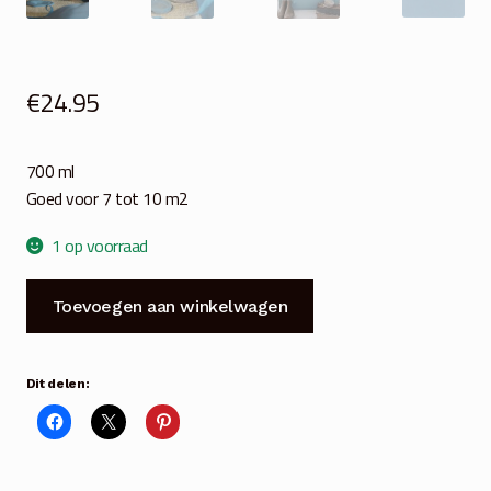
€
24.95
700 ml
Goed voor 7 tot 10 m2
1 op voorraad
JDL
Toevoegen aan winkelwagen
Krijtverf
Vintage
Paint
Dit delen:
dusty
blue
700
ml