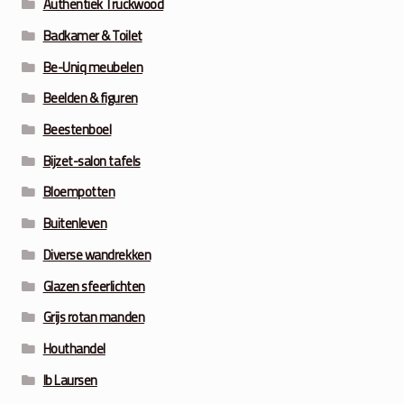
Authentiek Truckwood
Badkamer & Toilet
Be-Uniq meubelen
Beelden & figuren
Beestenboel
Bijzet-salon tafels
Bloempotten
Buitenleven
Diverse wandrekken
Glazen sfeerlichten
Grijs rotan manden
Houthandel
Ib Laursen