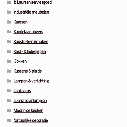
Ib Laursen serviesgoed
Industriële meubelen
Kaarsen
Kandelaars divers
Kapstokken & haken
Kast- & ladegrepen
Klokken
Kussens & plaids
Lampen & verlichting
Lantaarns
Lumiz solar lampion
Mooi in de keuken
Natuurlijke decoratie