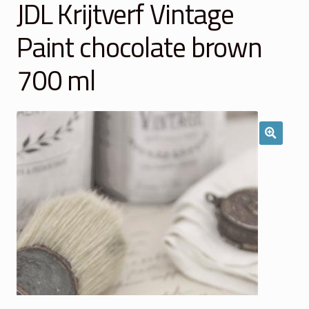
JDL Krijtverf Vintage
Winkelmand
Paint chocolate brown
Over Ons
700 ml
Veelgestelde vragen
Contact