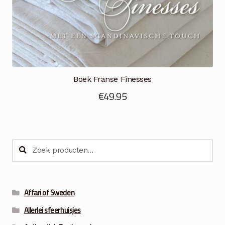
Boek Franse Finesses
€
49.95
Zoeken
Zoeken
naar:
Affari of Sweden
Allerlei sfeerhuisjes