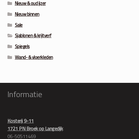
Nieuw & oud ijzer
Nieuw binnen
Sale
Sjablonen & krijtverf
Spiegels
Wand- & vloerkleden
Informatie
Kosterij 9-11
1721 PN Broek op Langedijk
06-50511469