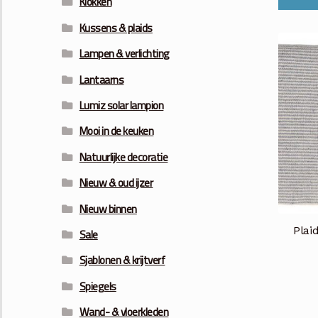
Klokken
Kussens & plaids
Lampen & verlichting
Lantaarns
Lumiz solar lampion
Mooi in de keuken
Natuurlijke decoratie
Nieuw & oud ijzer
Nieuw binnen
Plai
Sale
Sjablonen & krijtverf
Spiegels
Wand- & vloerkleden