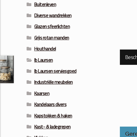
Buitenleven
Diverse wandrekken
Glazen sfeerlichten
Grijs rotan manden
Houthandel
Beschr
Ib Laursen
Ib Laursen serviesgoed
Industriële meubelen
Kaarsen
Kandelaars divers
Kapstokken & haken
Kast- & ladegrepen
Ger