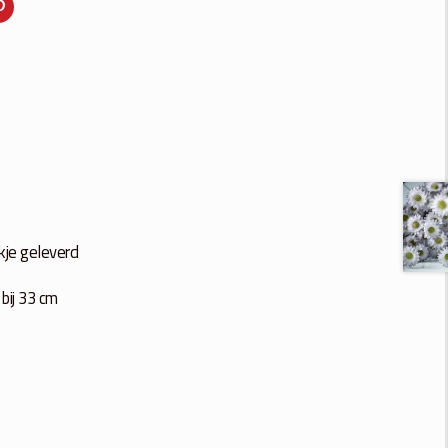
akje geleverd
bij 33 cm