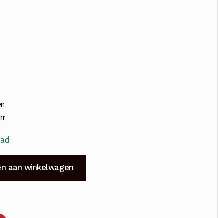
en
er
aad
n aan winkelwagen