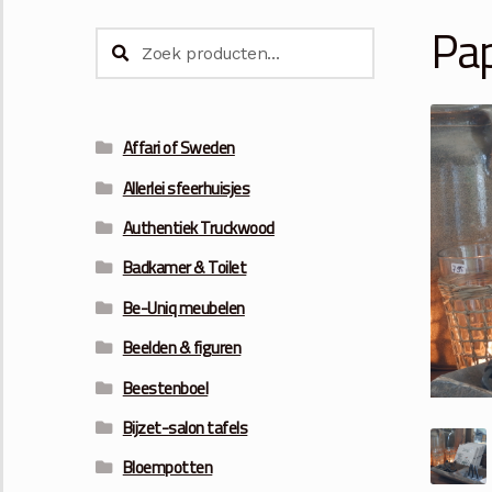
Pa
Zoeken
Zoeken
naar:
Affari of Sweden
Allerlei sfeerhuisjes
Authentiek Truckwood
Badkamer & Toilet
Be-Uniq meubelen
Beelden & figuren
Beestenboel
Bijzet-salon tafels
Bloempotten