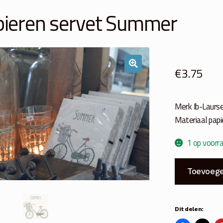
pieren servet Summer
€
3.75
Merk Ib-Laurs
Materiaal papi
1 op voorr
Papieren
Toevoege
servet
Summer
aantal
Dit delen: