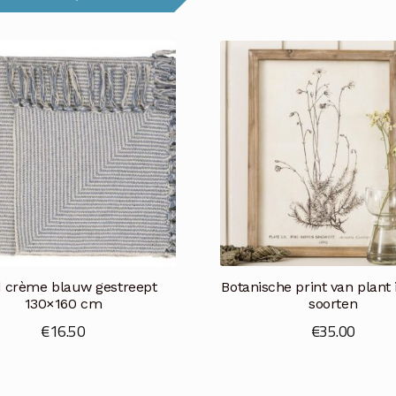
d crème blauw gestreept
Botanische print van plant i
130×160 cm
soorten
€
16.50
€
35.00