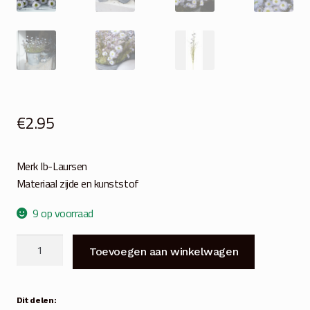
€
2.95
Merk Ib-Laursen
Materiaal zijde en kunststof
9 op voorraad
Blauw-
Toevoegen aan winkelwagen
grijze
korenbloem
aantal
Dit delen: