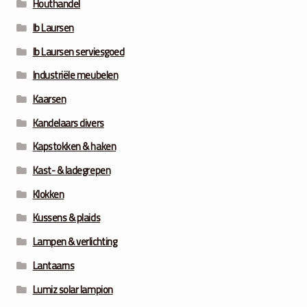
Houthandel
Ib Laursen
Ib Laursen serviesgoed
Industriële meubelen
Kaarsen
Kandelaars divers
Kapstokken & haken
Kast- & ladegrepen
Klokken
Kussens & plaids
Lampen & verlichting
Lantaarns
Lumiz solar lampion