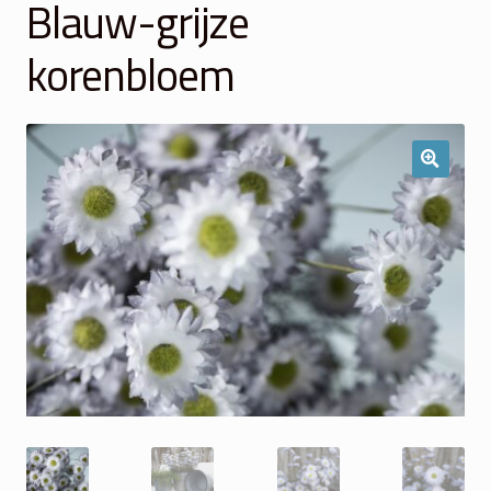
Blauw-grijze
Winkelmand
korenbloem
Over Ons
Veelgestelde vragen
Contact