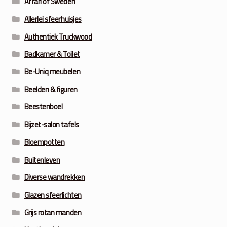
Affari of Sweden
Allerlei sfeerhuisjes
Authentiek Truckwood
Badkamer & Toilet
Be-Uniq meubelen
Beelden & figuren
Beestenboel
Bijzet-salon tafels
Bloempotten
Buitenleven
Diverse wandrekken
Glazen sfeerlichten
Grijs rotan manden