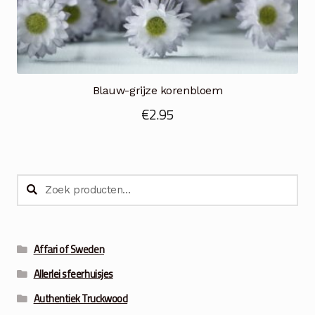
Blauw-grijze korenbloem
€
2.95
Zoeken
Zoeken
naar:
Affari of Sweden
Allerlei sfeerhuisjes
Authentiek Truckwood