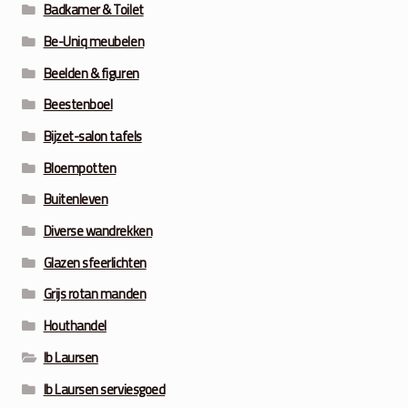
Badkamer & Toilet
Be-Uniq meubelen
Beelden & figuren
Beestenboel
Bijzet-salon tafels
Bloempotten
Buitenleven
Diverse wandrekken
Glazen sfeerlichten
Grijs rotan manden
Houthandel
Ib Laursen
Ib Laursen serviesgoed