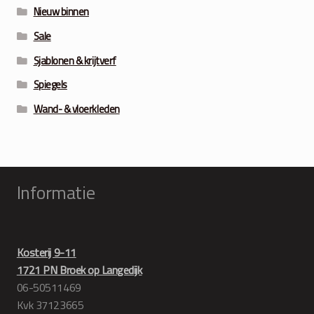
Nieuw binnen
Sale
Sjablonen & krijtverf
Spiegels
Wand- & vloerkleden
Informatie
Kosterij 9-11
1721 PN Broek op Langedijk
06-50511469
Kvk 37123665