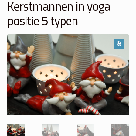
Kerstmannen in yoga
Winkelmand
positie 5 typen
Over Ons
Veelgestelde vragen
Contact