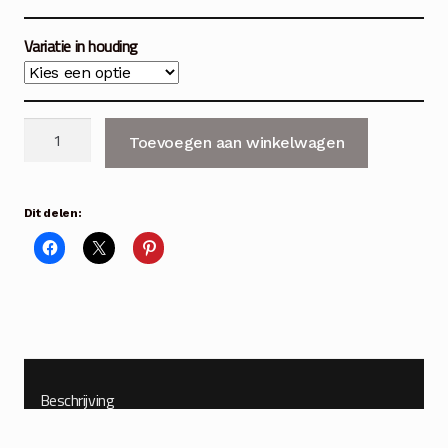
Variatie in houding
Kerstmannen
Toevoegen aan winkelwagen
in
yoga
positie
Dit delen:
5
typen
aantal
Beschrijving