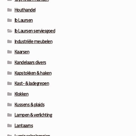
Houthandel
Ib Laursen
Ib Laursen serviesgoed
Industriële meubelen
Kaarsen
Kandelaars divers
Kapstokken & haken
Kast- & ladegrepen
Klokken
Kussens & plaids
Lampen & verlichting
Lantaarns