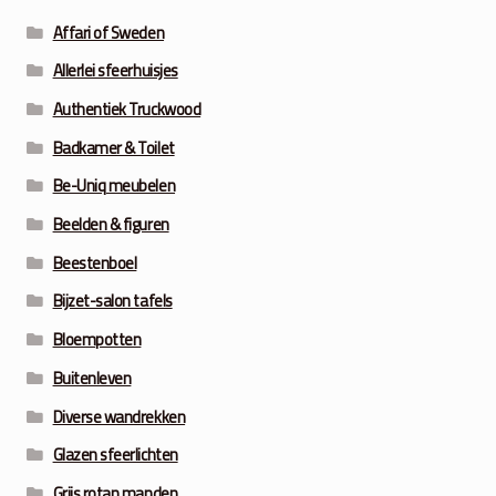
Affari of Sweden
Allerlei sfeerhuisjes
Authentiek Truckwood
Badkamer & Toilet
Be-Uniq meubelen
Beelden & figuren
Beestenboel
Bijzet-salon tafels
Bloempotten
Buitenleven
Diverse wandrekken
Glazen sfeerlichten
Grijs rotan manden