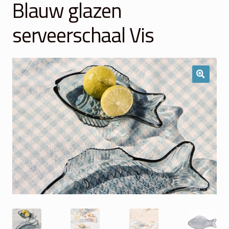
Blauw glazen
Winkelmand
serveerschaal Vis
Over Ons
Veelgestelde vragen
Contact