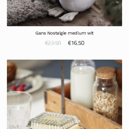
Gans Nostalgie medium wit
Oorspronkelijke
Huidige
€
23.50
€
16.50
prijs
prijs
was:
is:
€23.50.
€16.50.