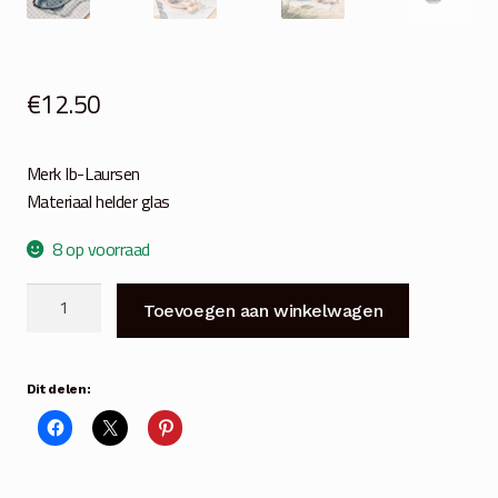
€
12.50
Merk Ib-Laursen
Materiaal helder glas
8 op voorraad
Blauw
Toevoegen aan winkelwagen
glazen
serveerschaal
Vis
Dit delen:
aantal