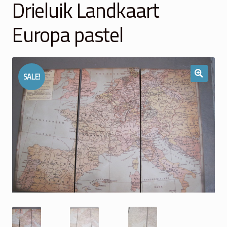
Drieluik Landkaart
Winkelmand
Europa pastel
Over Ons
Veelgestelde vragen
SALE!
Contact