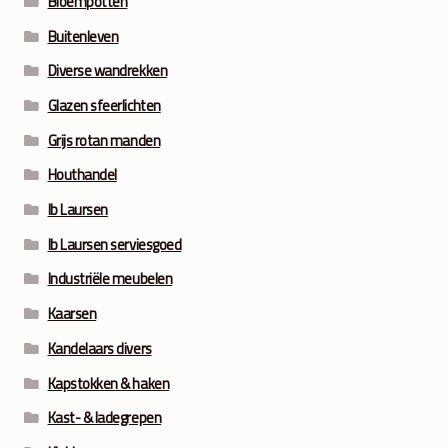
Bloempotten
Buitenleven
Diverse wandrekken
Glazen sfeerlichten
Grijs rotan manden
Houthandel
Ib Laursen
Ib Laursen serviesgoed
Industriële meubelen
Kaarsen
Kandelaars divers
Kapstokken & haken
Kast- & ladegrepen