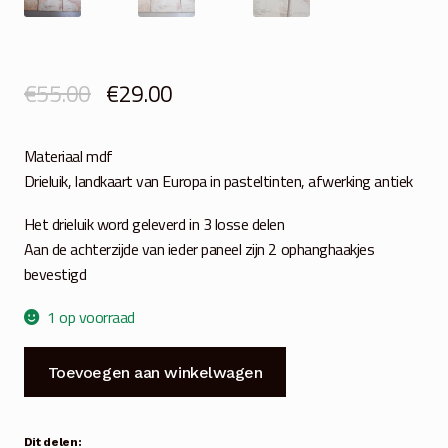
Oorspronkelijke
Huidige
€
55.00
€
29.00
prijs
prijs
Materiaal mdf
was:
is:
Drieluik, landkaart van Europa in pasteltinten, afwerking antiek
€55.00.
€29.00.
Het drieluik word geleverd in 3 losse delen
Aan de achterzijde van ieder paneel zijn 2 ophanghaakjes
bevestigd
1 op voorraad
Drieluik
Toevoegen aan winkelwagen
Landkaart
Europa
pastel
Dit delen: