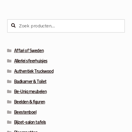
Zoeken
Zoeken
naar:
Affari of Sweden
Allerlei sfeerhuisjes
Authentiek Truckwood
Badkamer & Toilet
Be-Uniq meubelen
Beelden & figuren
Beestenboel
Bijzet-salon tafels