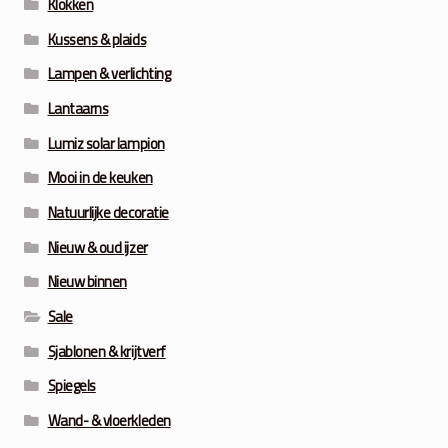
Klokken
Kussens & plaids
Lampen & verlichting
Lantaarns
Lumiz solar lampion
Mooi in de keuken
Natuurlijke decoratie
Nieuw & oud ijzer
Nieuw binnen
Sale
Sjablonen & krijtverf
Spiegels
Wand- & vloerkleden