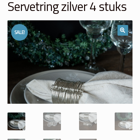
Servetring zilver 4 stuks
Winkelmand
Over Ons
SALE!
Veelgestelde vragen
Contact