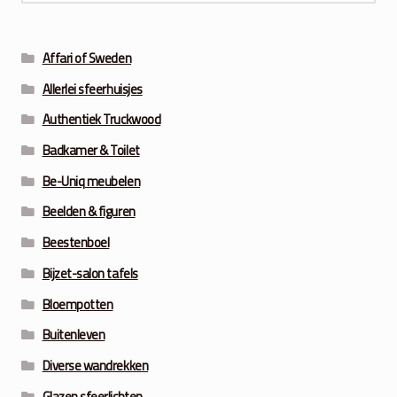
Affari of Sweden
Allerlei sfeerhuisjes
Authentiek Truckwood
Badkamer & Toilet
Be-Uniq meubelen
Beelden & figuren
Beestenboel
Bijzet-salon tafels
Bloempotten
Buitenleven
Diverse wandrekken
Glazen sfeerlichten