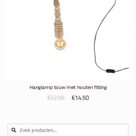
Hanglamp touw met houten fitting
Oorspronkelijke
Huidige
€
22.50
€
14.50
prijs
prijs
was:
is:
€22.50.
€14.50.
Zoeken
Zoeken
naar: