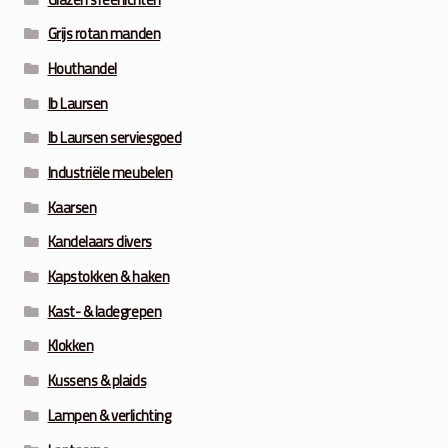
Grijs rotan manden
Houthandel
Ib Laursen
Ib Laursen serviesgoed
Industriële meubelen
Kaarsen
Kandelaars divers
Kapstokken & haken
Kast- & ladegrepen
Klokken
Kussens & plaids
Lampen & verlichting