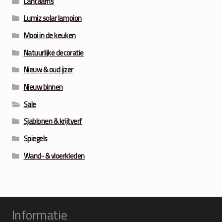
Lantaarns
Lumiz solar lampion
Mooi in de keuken
Natuurlijke decoratie
Nieuw & oud ijzer
Nieuw binnen
Sale
Sjablonen & krijtverf
Spiegels
Wand- & vloerkleden
Informatie