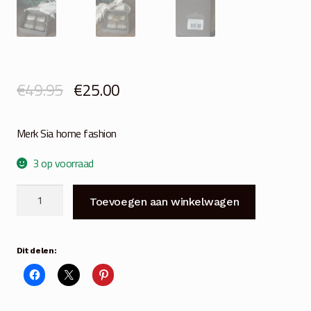
Oorspronkelijke
Huidige
€
49.95
€
25.00
prijs
prijs
Merk Sia home fashion
was:
is:
€49.95.
€25.00.
3 op voorraad
Servetring
Toevoegen aan winkelwagen
zilver
4
stuks
Dit delen:
aantal