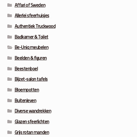
Affari of Sweden
Allerlei sfeerhuisjes
Authentiek Truckwood
Badkamer & Toilet
Be-Uniq meubelen
Beelden & figuren
Beestenboel
Bijzet-salon tafels
Bloempotten
Buitenleven
Diverse wandrekken
Glazen sfeerlichten
Grijs rotan manden