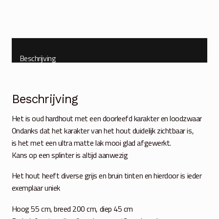
lades
oud
vergrijsd
hout
Beschrijving
aantal
Beschrijving
Het is oud hardhout met een doorleefd karakter en loodzwaar
Ondanks dat het karakter van het hout duidelijk zichtbaar is,
is het met een ultra matte lak mooi glad afgewerkt.
Kans op een splinter is altijd aanwezig
Het hout heeft diverse grijs en bruin tinten en hierdoor is ieder
exemplaar uniek
Hoog 55 cm, breed 200 cm, diep 45 cm