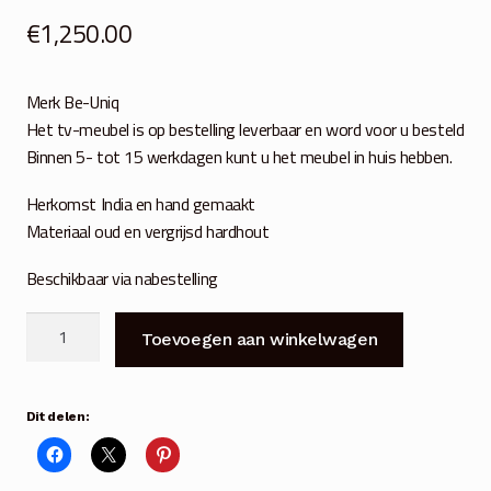
€
1,250.00
Merk Be-Uniq
Het tv-meubel is op bestelling leverbaar en word voor u besteld
Binnen 5- tot 15 werkdagen kunt u het meubel in huis hebben.
Herkomst India en hand gemaakt
Materiaal oud en vergrijsd hardhout
Beschikbaar via nabestelling
Tv
Toevoegen aan winkelwagen
dressoir
Praag
2
Dit delen:
deuren
en
4