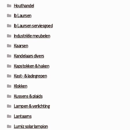
Houthandel
Ib Laursen
Ib Laursen serviesgoed
Industriële meubelen
Kaarsen
Kandelaars divers
Kapstokken & haken
Kast- & ladegrepen
Klokken
Kussens & plaids
Lampen & verlichting
Lantaarns
Lumiz solar lampion