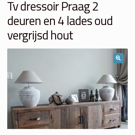
Tv dressoir Praag 2
Winkelmand
deuren en 4 lades oud
Over Ons
vergrijsd hout
Veelgestelde vragen
Contact