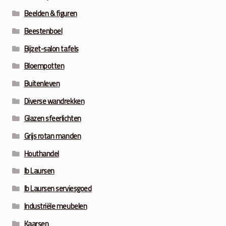
Beelden & figuren
Beestenboel
Bijzet-salon tafels
Bloempotten
Buitenleven
Diverse wandrekken
Glazen sfeerlichten
Grijs rotan manden
Houthandel
Ib Laursen
Ib Laursen serviesgoed
Industriële meubelen
Kaarsen