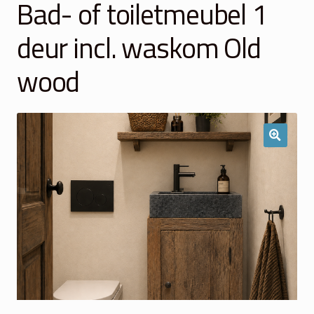
Bad- of toiletmeubel 1
Winkelmand
deur incl. waskom Old
Over Ons
wood
Veelgestelde vragen
Contact