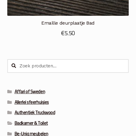
Emaille deurplaatje Bad
€
5.50
Zoeken
Zoeken
naar:
Affari of Sweden
Allerlei sfeerhuisjes
Authentiek Truckwood
Badkamer & Toilet
Be-Uniq meubelen