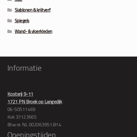
Sjablonen & krijtverf
Spiegels
Wand- & vloerkleden
Informatie
Kosterij 9-11
1721 PN Broek op Langedijk
06-50511469
Kvk 37123665
Btw nr. NL 002063951.B14
Openingstijden