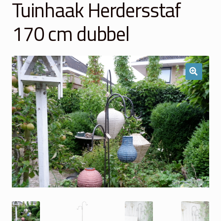
Tuinhaak Herdersstaf
Winkelmand
170 cm dubbel
Over Ons
Veelgestelde vragen
Contact