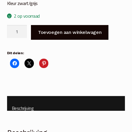
Kleur zwart/grijs
2 op voorraad
Tuinhaak
Toevoegen aan winkelwagen
Herdersstaf
170
cm
Dit delen:
dubbel
aantal
Beschrijving