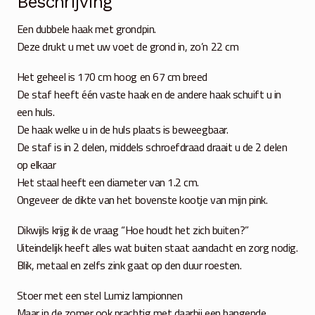
Beschrijving
Een dubbele haak met grondpin.
Deze drukt u met uw voet de grond in, zo’n 22 cm
Het geheel is 170 cm hoog en 67 cm breed
De staf heeft één vaste haak en de andere haak schuift u in
een huls.
De haak welke u in de huls plaats is beweegbaar.
De staf is in 2 delen, middels schroefdraad draait u de 2 delen
op elkaar
Het staal heeft een diameter van 1.2 cm.
Ongeveer de dikte van het bovenste kootje van mijn pink.
Dikwijls krijg ik de vraag “Hoe houdt het zich buiten?”
Uiteindelijk heeft alles wat buiten staat aandacht en zorg nodig.
Blik, metaal en zelfs zink gaat op den duur roesten.
Stoer met een stel Lumiz lampionnen
Maar in de zomer ook prachtig met daarbij een hangende