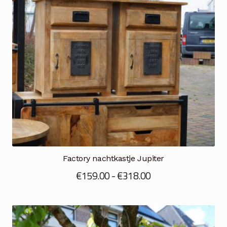
Factory nachtkastje Jupiter
Prijsklasse:
€
159.00
-
€
318.00
€159.00
tot
€318.00