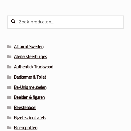
Zoeken
Zoeken
naar:
Affari of Sweden
Allerlei sfeerhuisjes
Authentiek Truckwood
Badkamer & Toilet
Be-Uniq meubelen
Beelden & figuren
Beestenboel
Bijzet-salon tafels
Bloempotten