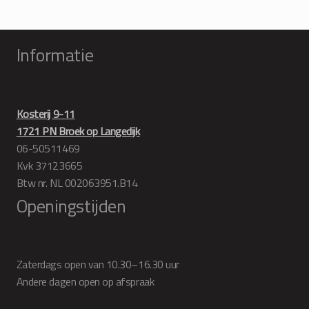
Informatie
Kosterij 9-11
1721 PN Broek op Langedijk
06-50511469
Kvk 37123665
Btw nr. NL 002063951.B14
Openingstijden
Zaterdags open van 10.30–16.30 uur
Andere dagen open op afspraak