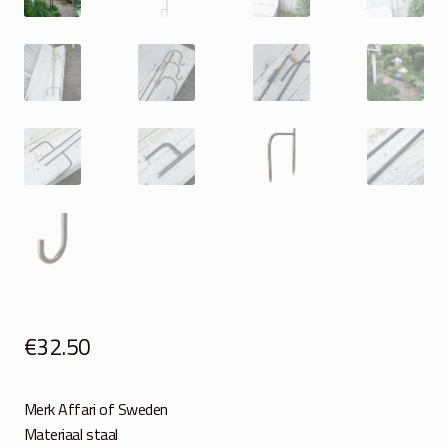
€
32.50
Merk Affari of Sweden
Materiaal staal