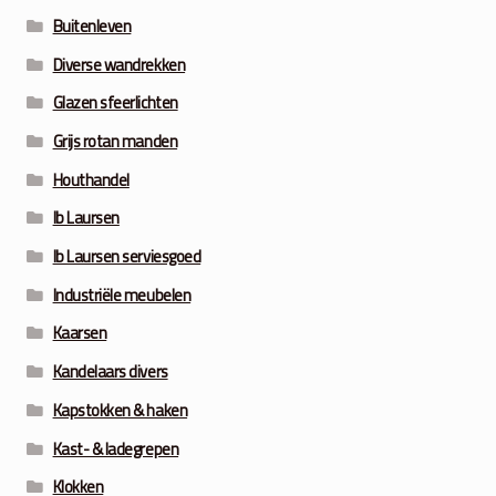
Buitenleven
Diverse wandrekken
Glazen sfeerlichten
Grijs rotan manden
Houthandel
Ib Laursen
Ib Laursen serviesgoed
Industriële meubelen
Kaarsen
Kandelaars divers
Kapstokken & haken
Kast- & ladegrepen
Klokken