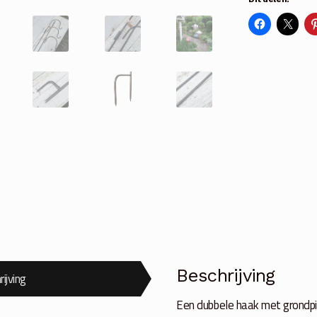
dubbel
aantal
Beschrijving
ijving
Een dubbele haak met grondpi