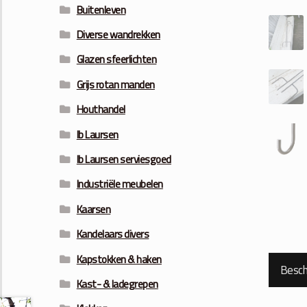
Buitenleven
Diverse wandrekken
Glazen sfeerlichten
Grijs rotan manden
Houthandel
Ib Laursen
Ib Laursen serviesgoed
Industriële meubelen
Kaarsen
Kandelaars divers
Kapstokken & haken
Beschr
Kast- & ladegrepen