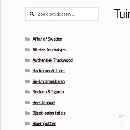
Tui
Zoeken
Zoeken
naar:
Affari of Sweden
Allerlei sfeerhuisjes
Authentiek Truckwood
Badkamer & Toilet
Be-Uniq meubelen
Beelden & figuren
Beestenboel
Bijzet-salon tafels
Bloempotten