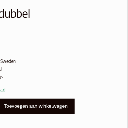
dubbel
f Sweden
l
js
aad
Toevoegen aan winkelwagen