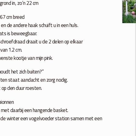
rond in, zo’n 22 cm
 67 cm breed
n de andere haak schuift u in een huls.
aats is beweegbaar.
 schroefdraad draait u de 2 delen op elkaar
van 1.2 cm.
enste kootje van mijn pink.
 houdt het zich buiten?”
uiten staat aandacht en zorg nodig.
t op den duur roesten.
pionnen
 met daarbij een hangende basket.
in de winter een vogelvoeder station samen met een