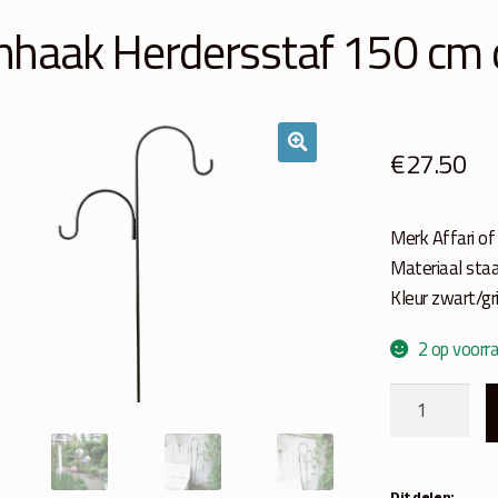
nhaak Herdersstaf 150 cm 
€
27.50
Merk Affari o
Materiaal staa
Kleur zwart/gri
2 op voorr
Tuinhaak
Herdersstaf
150
cm
Dit delen: