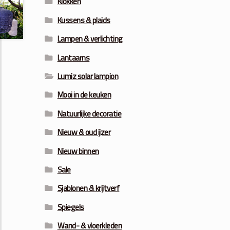
Klokken
Kussens & plaids
Lampen & verlichting
Lantaarns
Lumiz solar lampion
Mooi in de keuken
Natuurlijke decoratie
Nieuw & oud ijzer
Nieuw binnen
Sale
Sjablonen & krijtverf
Spiegels
Wand- & vloerkleden