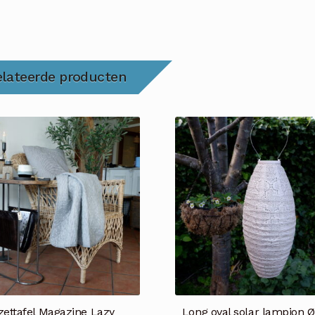
elateerde producten
jzettafel Magazine Lazy
Long oval solar lampion 