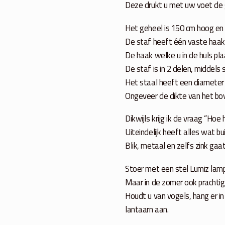
Deze drukt u met uw voet de g
Het geheel is 150 cm hoog en
De staf heeft één vaste haak e
De haak welke u in de huls pl
De staf is in 2 delen, middels
Het staal heeft een diameter 
Ongeveer de dikte van het bov
Dikwijls krijg ik de vraag “Hoe
Uiteindelijk heeft alles wat b
Blik, metaal en zelfs zink gaa
Stoer met een stel Lumiz lam
Maar in de zomer ook prachtig
Houdt u van vogels, hang er 
lantaarn aan.