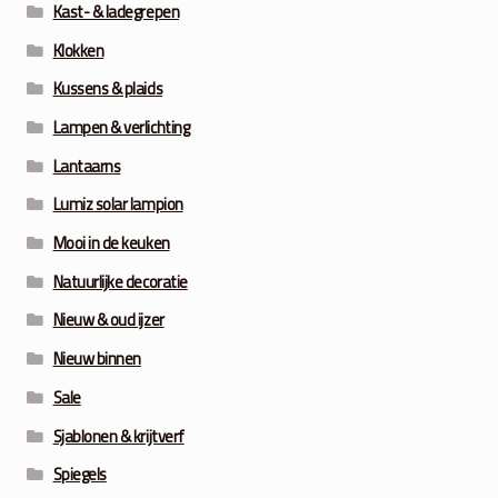
Kast- & ladegrepen
Klokken
Kussens & plaids
Lampen & verlichting
Lantaarns
Lumiz solar lampion
Mooi in de keuken
Natuurlijke decoratie
Nieuw & oud ijzer
Nieuw binnen
Sale
Sjablonen & krijtverf
Spiegels