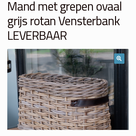
Mand met grepen ovaal
Winkelmand
grijs rotan Vensterbank
Over Ons
LEVERBAAR
Veelgestelde vragen
Contact