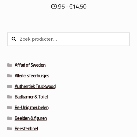
Prijsklasse:
€
9.95
-
€
14.50
€9.95
tot
€14.50
Zoeken
Zoeken
naar:
Affari of Sweden
Allerlei sfeerhuisjes
Authentiek Truckwood
Badkamer & Toilet
Be-Uniq meubelen
Beelden & figuren
Beestenboel