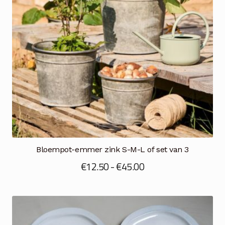
Bloempot-emmer zink S-M-L of set van 3
Prijsklasse:
€
12.50
-
€
45.00
€12.50
tot
€45.00