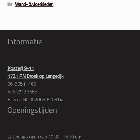
Wand- & vloerkleden
Informatie
Kosterij 9-11
1721 PN Broek op Langedijk
06-50511469
Kvk 37123665
Btw nr. NL 002063951.B14
Openingstijden
Zaterdags open van 10.30–16.30 uur