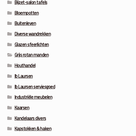
Bijzet-salon tafels
Bloempotten
Buitenleven
Diverse wandrekken
Glazen sfeerlichten
Grijs rotan manden
Houthandel
Ib Laursen
Ib Laursen serviesgoed
Industriële meubelen
Kaarsen
Kandelaars divers
Kapstokken & haken