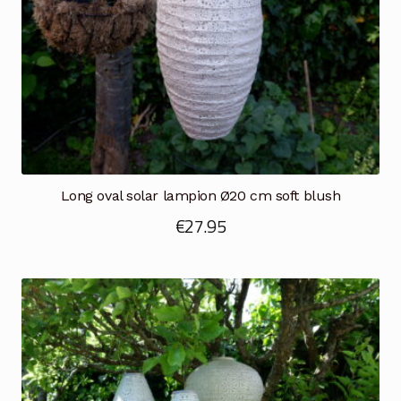
Long oval solar lampion Ø20 cm soft blush
€
27.95