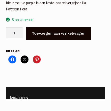
Kleur mauve purple is een lichte-pastel vergrijsde lila
Patroon Folia
6 op voorraad
Balloon
Toevoegen aan winkelwagen
solar
lampion
Ø20
Dit delen:
cm
mauve
purple
aantal
Beschrijving