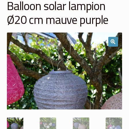
Balloon solar lampion
Winkelmand
Ø20 cm mauve purple
Over Ons
Veelgestelde vragen
Contact