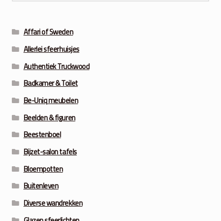
Affari of Sweden
Allerlei sfeerhuisjes
Authentiek Truckwood
Badkamer & Toilet
Be-Uniq meubelen
Beelden & figuren
Beestenboel
Bijzet-salon tafels
Bloempotten
Buitenleven
Diverse wandrekken
Glazen sfeerlichten