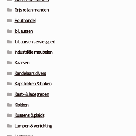
Grijs rotan manden
Houthandel
Ib Laursen
Ib Laursen serviesgoed
Industriële meubelen
Kaarsen
Kandelaars divers
Kapstokken & haken
Kast- & ladegrepen
Klokken
Kussens & plaids
Lampen & verlichting